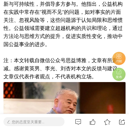
新与可持续性，并倡导多方参与。他指出，公益机构
在实践中常存在“视而不见”的问题，如对事实的片面
关注、忽视风险等，这些问题源于认知局限和思维惯
性。公益领域需要建立超越机构的共识和理论，通过
方法论与思维方式的提升，促进实质性变化，推动中
国公益事业的进步。
注：本文转载自微信公众号思益博雅，文章有所删
功能
减。感谢黄英男、李光、刘杏对本文的反馈与建议。
文章仅代表作者观点，不代表机构立场。
发布
您的态度至关重要...