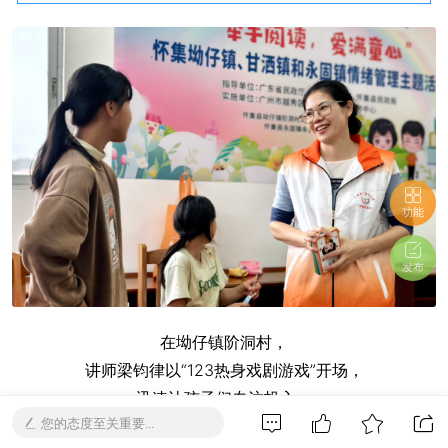
功能
发布
在坳仔镇阶洞村，
讲师梁钧律以“123热身戏剧游戏”开场，
迅速让孩子们专注投入，
您的态度至关重要...
推开认知情绪的大门。