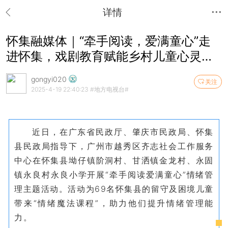
详情
怀集融媒体｜“牵手阅读，爱满童心”走
进怀集，戏剧教育赋能乡村儿童心灵成
长
gongyi020
关注
2025-4-19 22:40:23
#地方电视台#
近日，在广东省民政厅、肇庆市民政局、怀集
县民政局指导下，广州市越秀区齐志社会工作服务
中心在怀集县坳仔镇阶洞村、甘洒镇金龙村、永固
镇永良村永良小学开展“牵手阅读爱满童心”情绪管
理主题活动。活动为69名怀集县的留守及困境儿童
带来“情绪魔法课程”，助力他们提升情绪管理能
力。