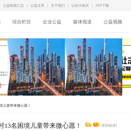
公益歌曲汇总
|
公益文库
|
关于我们
|
认知卡购买
|
APP下载
动
综合栏目
企业公益
媒体报道
公益视频
徐家良深度访谈：拆解新
一家5A级社会组织，为何
困境儿童带来微心愿！
型慈善生态，数智化
差点撑不过2026？
村13名困境儿童带来微心愿！
[复制链接]