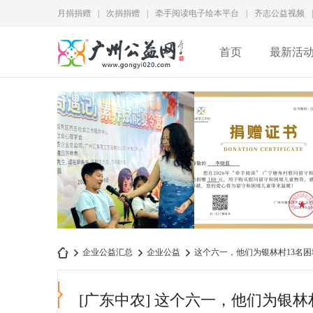
月捐捐赠
|
次捐捐赠
|
牵手阅读电子绘本平台
|
齐志公益视频
|
首页
最新活
为儿童成长赋能｜2026“成
李晓蓝捐赠证书
企业公益汇总
企业公益
这个六一，他们为银林村13名
长奇遇记”素养赋
QZ2026M028
[广东中农]
这个六一，他们为银林
广
›
›
›