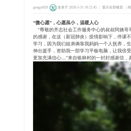
gongyi020
发表于 2020-5-31 19:21:45
|
显示全部楼层
|
阅
35
1
67
1
“微心愿”，心愿虽小，温暖人心
“尊敬的齐志社会工作服务中心的叔叔阿姨哥
的感谢，在这（新冠肺炎）疫情影响下，停课
学习，因为我们姐弟俩靠我妈妈一个人抚养，
伸出援手，资助我一部学习平板电脑，让我倍
更加充满信心....”来自银林村的一封封感谢
州
公