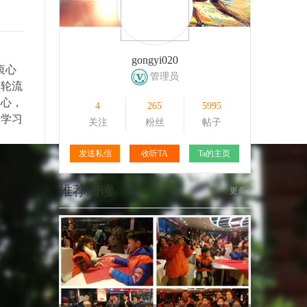
109
1
166
1
gongyi020
衷心
管理员
是轮流
关心，
4
265
5995
的学习
关注
粉丝
帖子
发送私信
收听TA
Ta的主页
推荐阅读
更多+