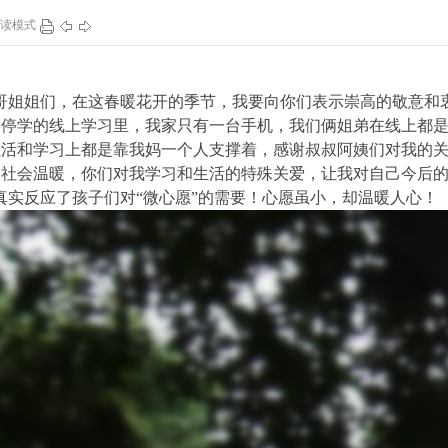
读模式
103
0
137
1
哥姐姐们，在这春暖花开的季节，我要向你们表示崇高的敬意和
不停学的线上学习里，我家只有一台手机，我们俩姐弟在线上都
生活和学习上都是靠我妈一个人支撑着，感谢叔叔阿姨们对我的
受社会温暖，你们对我学习和生活的特殊关爱，让我对自己今后
信，真实反应了孩子们对“微心愿”的需要！心愿虽小，却温暖人心！