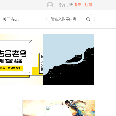
您好，请
登录
注册
关于齐志
谭建光：社志融合是志愿
积木学安全，平安伴成长
服务的常态，但不是
｜乐乐箱·乐主题第