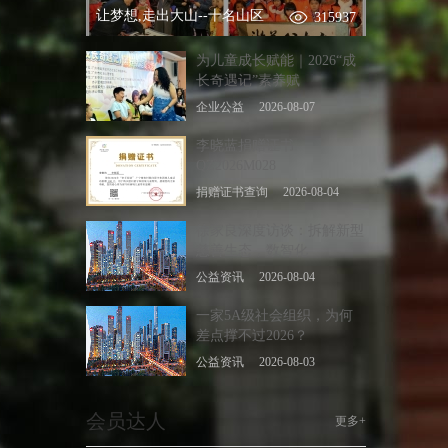
让梦想,走出大山--十名山区
315937
为儿童成长赋能｜2026“成
长奇遇记”素养赋
企业公益
2026-08-07
李晓蓝捐赠证书
QZ2026M028
捐赠证书查询
2026-08-04
徐家良深度访谈：拆解新型
慈善生态，数智化
公益资讯
2026-08-04
一家5A级社会组织，为何
差点撑不过2026？
公益资讯
2026-08-03
会员达人
更多+