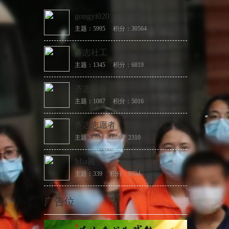
gongyi020
主题：5995
积分：30564
齐志社工
主题：1345
积分：6819
齐志公益
主题：1087
积分：5016
齐志志愿者
主题：655
积分：2310
Mia酱
主题：339
积分：9704
广告位