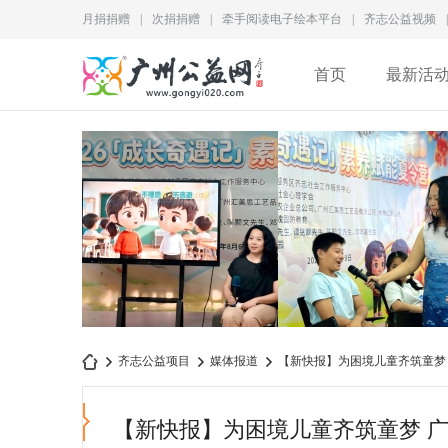
月捐捐赠
|
次捐捐赠
|
牵手阅读电子绘本平台
|
齐志公益视频
|
首页
最新活
犯错并不可怕，不敢承担
为儿童成长赋能｜2026“
齐志公益项目
媒体报道
【新快报】为困境儿童齐筑童梦 
责任才是更大的问题
长奇遇记”素养赋
【新快报】为困境儿童齐筑童梦 广
广
›
›
›