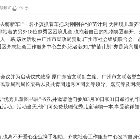
读模式
98
1
141
1
去骑新车!”一名小孩抓着车把,对刚刚在“护苗计划-为困境儿童齐
排站着的另外18位越秀区困境儿童,也抱着自己的礼物笑逐颜开。
人一幕,该次活动由广州市民政局资助,广州市社会组织联合会、
区齐志社会工作服务中心主办,记者获知,“护苗计划”亦是第六届
会议并为启动仪式致辞,原广东省文联副主席、广州市文联名誉
区民政局副局长梁岳以及共青团越秀区团委等领导、嘉宾等及困
“优秀儿童图书展”书券,并邀请他们参加3月30日和31日举行的“
祝活动。活动当天,他们可免费获赠优秀儿童读物一本,享受徜徉知
持,也离不开爱心企业携手相助。齐志社会工作服务中心发挥自身优