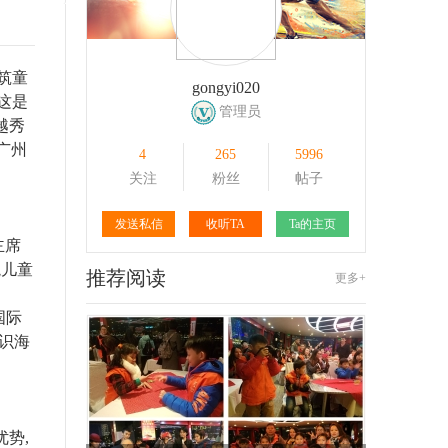
165
1
121
1
筑童
gongyi020
这是
管理员
越秀
广州
4
265
5996
关注
粉丝
帖子
发送私信
收听TA
Ta的主页
主席
境儿童
推荐阅读
更多+
国际
识海
势,