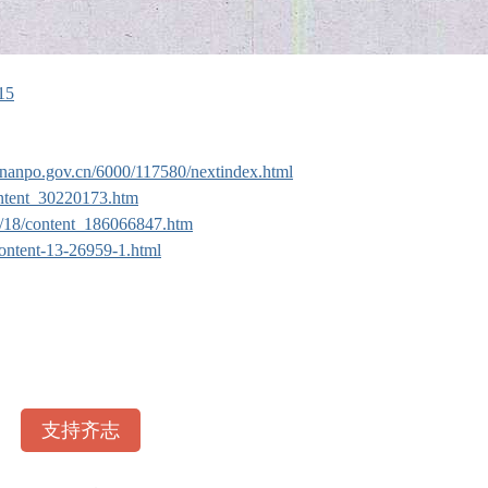
15
inanpo.gov.cn/6000/117580/nextindex.html
ontent_30220173.htm
03/18/content_186066847.htm
ntent-13-26959-1.html
支持齐志