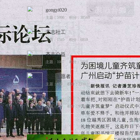
gongyi020
主题：5996
积分：30569
齐志社工
主题：1345
积分：6819
齐志公益
主题：1087
积分：5018
齐志志愿者
主题：655
积分：2310
Mia酱
主题：339
积分：9704
广告位