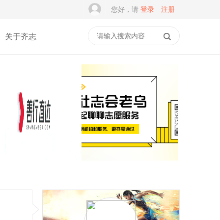
您好，请
登录
注册
关于齐志
一家5A级社会组织，为何
谭建光：社志融合是志愿
差点撑不过2026？
服务的常态，但不是