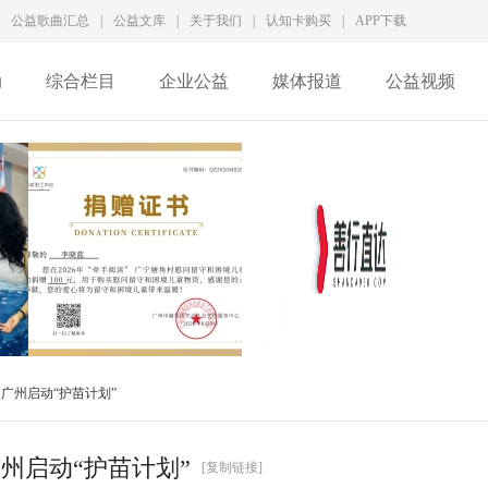
公益歌曲汇总
|
公益文库
|
关于我们
|
认知卡购买
|
APP下载
动
综合栏目
企业公益
媒体报道
公益视频
成
李晓蓝捐赠证书
徐家良深度访谈：拆解新
广州启动“护苗计划”
QZ2026M028
型慈善生态，数智化
州启动“护苗计划”
[复制链接]