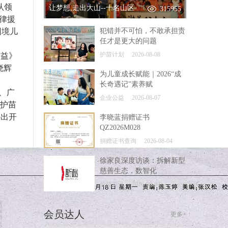
认领
让梦想,走出大山--十名山区
315955
法律援
困境儿
犯错并不可怕，不敢承担责
任才是更大的问题
护苗计划
2026-08-08
公益》
晓辉
为儿童成长赋能｜2026“成
长奇遇记”素养赋
、广
企业公益
2026-08-07
“护苗
外出开
李晓蓝捐赠证书
QZ2026M028
捐赠证书查询
2026-08-04
徐家良深度访谈：拆解新型
慈善生态，数智化
公益资讯
2026-08-04
会员达人
更多+