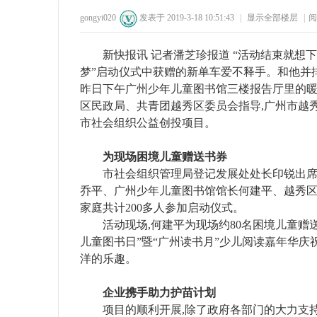
gongyi020
发表于 2019-3-18 10:51:43
|
显示全部楼层
|
阅
36
1
59
1
新快报讯 记者潘芝珍报道 “活动结束就想下
梦”启动仪式中获赠的新单车爱不释手。和他并
昨日下午广州少年儿童图书馆三楼报告厅里的暖
区民政局、共青团越秀区委员会指导,广州市越秀
市社会组织公益创投项目。
州
为现场困境儿童赠送书券
市社会组织管理局登记发展处处长印锐出席
乔平、广州少年儿童图书馆馆长何建平、越秀
家庭共计200多人参加启动仪式。
活动现场,何建平为现场约80名困境儿童赠送
儿童图书日”暨“广州读书月”少儿阅读嘉年华庆
洋的乐趣。
公
企业携手助力护苗计划
项目的顺利开展,除了政府各部门的大力支