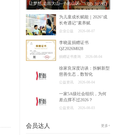
让梦想,走出大山--十名山区
315933
为儿童成长赋能｜2026“成
长奇遇记”素养赋
企业公益
2026-08-07
李晓蓝捐赠证书
QZ2026M028
捐赠证书查询
2026-08-04
徐家良深度访谈：拆解新型
慈善生态，数智化
公益资讯
2026-08-04
一家5A级社会组织，为何
差点撑不过2026？
公益资讯
2026-08-03
会员达人
更多+