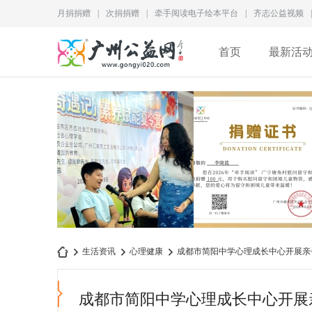
月捐捐赠
|
次捐捐赠
|
牵手阅读电子绘本平台
|
齐志公益视频
|
首页
最新活
为儿童成长赋能｜2026“成
李晓蓝捐赠证书
生活资讯
心理健康
成都市简阳中学心理成长中心开展亲
长奇遇记”素养赋
QZ2026M028
成都市简阳中学心理成长中心开展
广
›
›
›