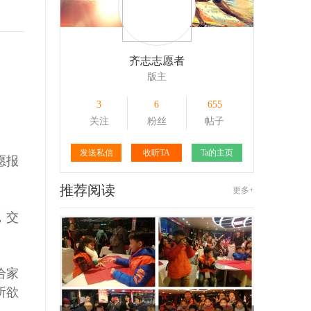
101
1
161
1
齐志志愿者
版主
3
6
655
关注
粉丝
帖子
发送私信
收听TA
Ta的主页
愿报
推荐阅读
更多+
，交
给家
所欲