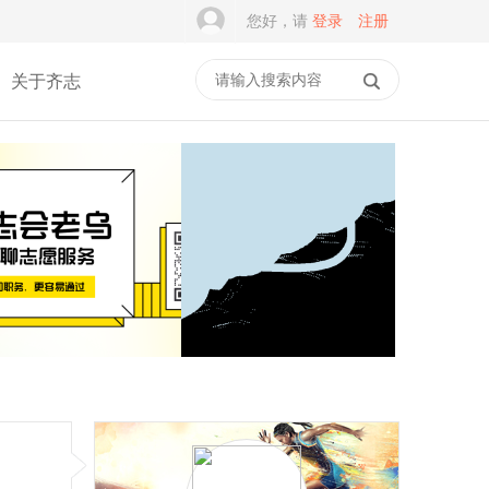
您好，请
登录
注册
关于齐志
谭建光：社志融合是志愿
积木学安全，平安伴成长
服务的常态，但不是
｜乐乐箱·乐主题第