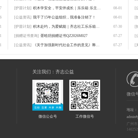
7
[护苗计划]
积木学安全，平安伴成长｜乐乐箱·乐主题第
08-01
[
6
[公益资讯]
我干了15年公益组织，我准备注销了！
08-01
[
1
[护苗计划]
积木赴约，为爱赋能｜齐志社工乐乐箱首期志
07-30
[
1
[捐赠证书查询]
胥晗玥捐赠证书QZ2026M027
07-27
[
1
[公益资讯]
《关于加强新时代社会工作的意见》释放出一
07-27
[
关注我们：齐志公益
微信号
地址：
微信公众号
工作微信号
admin#
广州市
14025