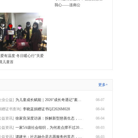
我心——连南公
唯爱有温度·冬日暖心行”关爱
境儿童首
更多+
企业公益]
为儿童成长赋能｜2026“成长奇遇记”素养赋
08-07
捐赠证书查询]
李晓蓝捐赠证书QZ2026M028
08-04
公益资讯]
徐家良深度访谈：拆解新型慈善生态，数智化
08-04
公益资讯]
一家5A级社会组织，为何差点撑不过2026？
08-03
公益资讯]
谭建光：社志融合是志愿服务的常态，但不是
08-03