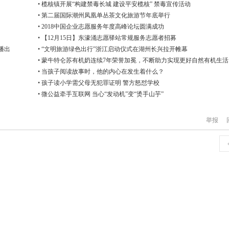
•
榄核镇开展“构建禁毒长城 建设平安榄核” 禁毒宣传活动
•
第二届国际潮州凤凰单丛茶文化旅游节年底举行
•
2018中国企业志愿服务年度高峰论坛圆满成功
•
【12月15日】东濠涌志愿驿站常规服务志愿者招募
播出
•
“文明旅游绿色出行”浙江启动仪式在湖州长兴拉开帷幕
•
蒙牛特仑苏有机奶连续7年荣誉加冕，不断助力实现更好自然有机生活
•
当孩子阅读故事时，他的内心在发生着什么？
•
孩子读小学需父母无犯罪证明 警方怒怼学校
•
微公益牵手互联网 当心“发动机”变“烫手山芋”
举报