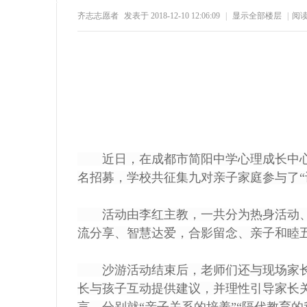
齐志志愿者
发表于 2018-12-10 12:06:09
|
显示全部楼层
|
阅
18
1
61
1
州
近日，在成都市简阳中学心理成长中心
名招募，学校共征集九对亲子家庭参与了“
活动由李红主教，一共分为热身活动、
流分享、智慧达爱，合影留念、亲子和睦
沙游活动结束后，老师们还与现场家长
公
长与孩子互动提供建议，并理性引导家长