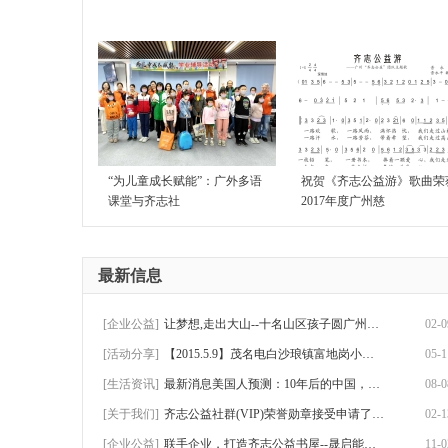
“为儿童成长赋能”：广外多语
祝贺《齐志公益游》歌曲荣
课堂与齐志社
2017年度广州慈
最新信息
[企业公益]
让梦想,走出大山--十名山区孩子圆广州游历
02-0
[活动分享]
【2015.5.9】茂名电白沙琅镇富地岗小学助学
05-1
[生活资讯]
最新消息美国人预测：10年后的中国，将会是
08-0
[关于我们]
齐志公益社群(VIP)荣誉勋章接受申请了！可
02-1
[企业公益]
联手企业，打造齐志公益书屋--晟启能源赴怀
11-0