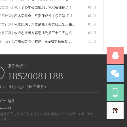
公益资讯]
我干了15年公益组织，我准备注销了！
08-01
护苗计划]
积木学安全，平安伴成长｜乐乐箱·乐主题第
08-01
护苗计划]
积木赴约，为爱赋能｜齐志社工乐乐箱首期志
07-30
公益联募]
欢迎志愿者方嘉恩成为第三十位齐志公益联募
09-05
关于我们]
广州公益网小程序、App成功获备案，附网站
12-08
服务热线：
18520081188
：qizhigongyi（备注来意）
广州·越秀
gzqz.org
越秀区齐志社会工作服务中心版权所有-
广州公益网
(
粤ICP备
298号
)