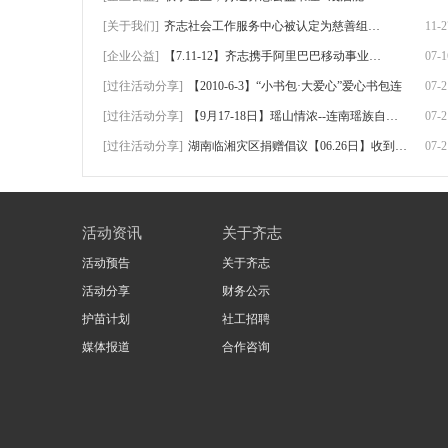
[关于我们]
齐志社会工作服务中心被认定为慈善组织！
11-2
[企业公益]
【7.11-12】齐志携手阿里巴巴移动事业群、
07-1
[过往活动分享]
【2010-6-3】“小书包·大爱心”爱心书包连
07-2
[过往活动分享]
【9月17-18日】瑶山情浓--连南瑶族自治县三
07-2
[过往活动分享]
湖南临湘灾区捐赠倡议【06.26日】收到捐赠
07-2
活动资讯
关于齐志
活动预告
关于齐志
活动分享
财务公示
护苗计划
社工招聘
媒体报道
合作咨询