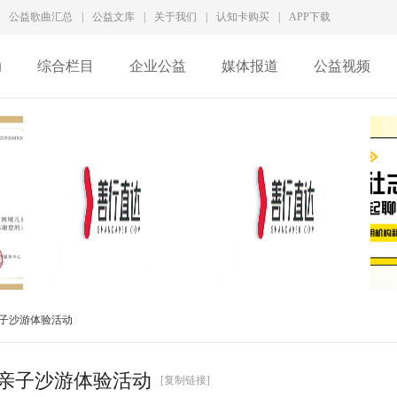
公益歌曲汇总
|
公益文库
|
关于我们
|
认知卡购买
|
APP下载
动
综合栏目
企业公益
媒体报道
公益视频
徐家良深度访谈：拆解新
一家5A级社会组织，为何
子沙游体验活动
型慈善生态，数智化
差点撑不过2026？
亲子沙游体验活动
[复制链接]