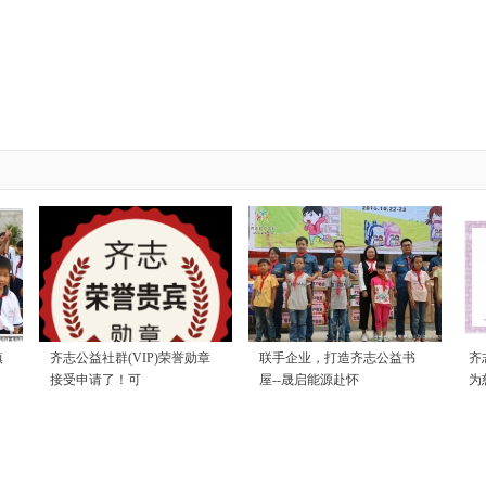
镇
齐志公益社群(VIP)荣誉勋章
联手企业，打造齐志公益书
齐
接受申请了！可
屋--晟启能源赴怀
为