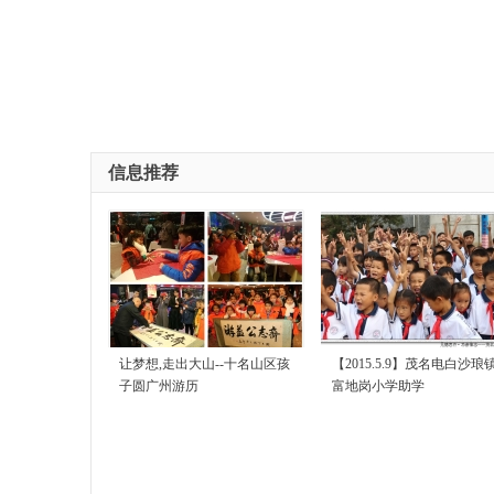
信息推荐
让梦想,走出大山--十名山区孩
【2015.5.9】茂名电白沙琅
子圆广州游历
富地岗小学助学