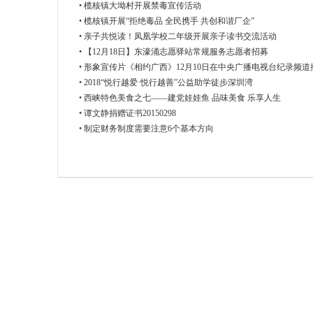
•
榄核镇大坳村开展禁毒宣传活动
•
榄核镇开展“拒绝毒品 全民携手 共创和谐厂企”
•
亲子共悦读！凤凰学校二年级开展亲子读书交流活动
•
【12月18日】东濠涌志愿驿站常规服务志愿者招募
•
形象宣传片《相约广西》12月10日在中央广播电视台纪录频道
•
2018“悦行越爱·悦行越善”公益助学徒步深圳湾
•
西峡特色美食之七——建党娃娃鱼 品味美食 乐享人生
•
谭文静捐赠证书20150298
•
制定财务制度需要注意6个基本方向