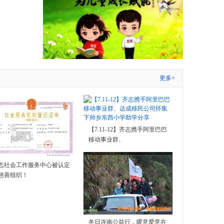
更多+
【7.11-12】齐志携手阿里巴巴
移动事业群、
志社会工作服务中心被认定
慈善组织！
冬日连南公益行，暖意爱意在