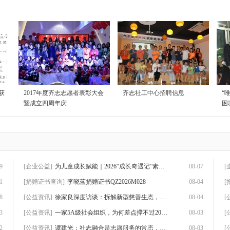
获
2017年度齐志志愿者表彰大会
齐志社工中心招聘信息
“
暨成立四周年庆
困
9
[企业公益]
为儿童成长赋能｜2026“成长奇遇记”素养赋
08-07
[
1
[捐赠证书查询]
李晓蓝捐赠证书QZ2026M028
08-04
[
8
[公益资讯]
徐家良深度访谈：拆解新型慈善生态，数智化
08-04
[
3
[公益资讯]
一家5A级社会组织，为何差点撑不过2026？
08-03
[
2
[公益资讯]
谭建光：社志融合是志愿服务的常态，但不是
08-03
[