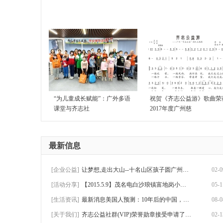
“为儿童成长赋能”：广外多语
祝贺《齐志公益游》歌曲荣
课堂与齐志社
2017年度广州慈
最新信息
[企业公益]
让梦想,走出大山--十名山区孩子圆广州游历
02-0
[活动分享]
【2015.5.9】茂名电白沙琅镇富地岗小学助学
05-1
[生活资讯]
最新消息美国人预测：10年后的中国，将会是
08-0
[关于我们]
齐志公益社群(VIP)荣誉勋章接受申请了！可
02-1