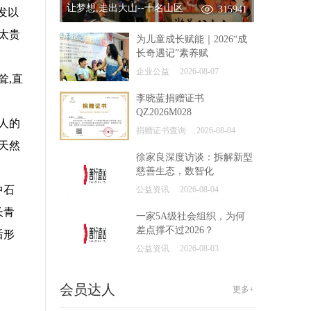
让梦想,走出大山--十名山区
315941
发以
太贵
为儿童成长赋能｜2026“成
长奇遇记”素养赋
企业公益
2026-08-07
耸,直
李晓蓝捐赠证书
QZ2026M028
人的
捐赠证书查询
2026-08-04
天然
徐家良深度访谈：拆解新型
慈善生态，数智化
中石
公益资讯
2026-08-04
长青
一家5A级社会组织，为何
差点撑不过2026？
后形
公益资讯
2026-08-03
会员达人
更多+