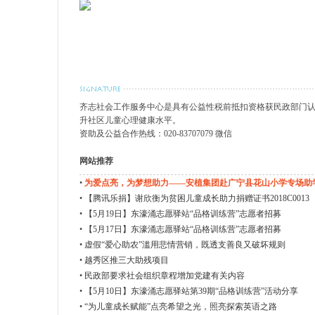
齐志社会工作服务中心是具有公益性税前抵扣资格获民政部门
升社区儿童心理健康水平。
资助及公益合作热线：020-83707079 微信
网站推荐
•
为爱点亮，为梦想助力——安植集团赴广宁县花山小学专场助
束
•
【腾讯乐捐】谢欣衡为贫困儿童成长助力捐赠证书2018C0013
•
【5月19日】东濠涌志愿驿站“品格训练营”志愿者招募
•
【5月17日】东濠涌志愿驿站“品格训练营”志愿者招募
•
虚假“爱心助农”滥用悲情营销，既透支善良又破坏规则
•
越秀区推三大助残项目
•
民政部要求社会组织章程增加党建有关内容
•
【5月10日】东濠涌志愿驿站第39期“品格训练营”活动分享
•
“为儿童成长赋能”点亮希望之光，照亮探索英语之路