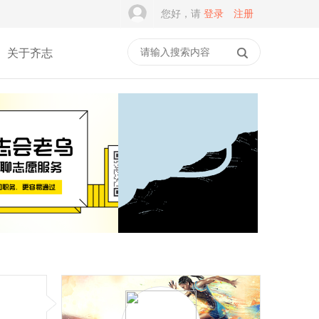
您好，请
登录
注册
关于齐志
谭建光：社志融合是志愿
积木学安全，平安伴成长
服务的常态，但不是
｜乐乐箱·乐主题第