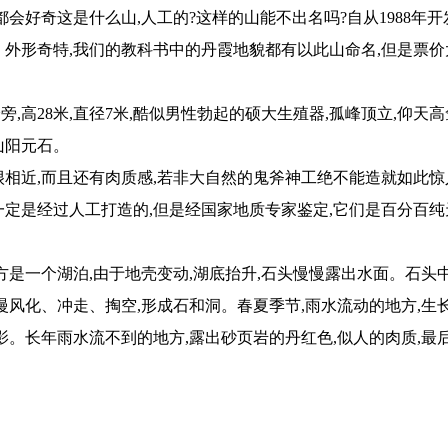
会好奇这是什么山,人工的?这样的山能不出名吗?自从1988年开
。外形奇特,我们的教科书中的丹霞地貌都有以此山命名,但是票价
高28米,直径7米,酷似男性勃起的硕大生殖器,孤峰顶立,仰天高
山阳元石。
很相近,而且还有肉质感,若非大自然的鬼斧神工绝不能造就如此惊
一定是经过人工打造的,但是经国家地质专家鉴定,它们是百分百纯
地方是一个湖泊,由于地壳变动,湖底抬升,石头慢慢露出水面。石头
慢风化、冲走、掏空,形成石和洞。春夏季节,雨水流动的地方,生
影。长年雨水流不到的地方,露出砂页岩的丹红色,似人的肉质,最