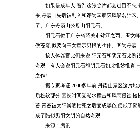
如果是成年人,看到这张照片都会过目不忘,都
来,丹霞山先后被列入和评为国家级风景名胜区
了。广东丹霞山公母山阳元石。
阳元石位于广东省韶关市锦江之西、玉女峰旁,
傲苍穹,似要向玉女宣示男根的壮伟。图为丹霞
益
按人体器官比例来说,阳元石和阴元石比例
奇观。有人会说阳元石和阴元石如此惟妙惟肖,
之作!
据专家考证,2000多年前,丹霞山景区这片
质松软部分,因长时间受湖水撞击和风雨侵蚀,慢
苔,青苔被太阳暴晒枯死之后变成黑色,便成了阴
网
成了酷似男阳女阴的自然奇观。
来源：腾讯