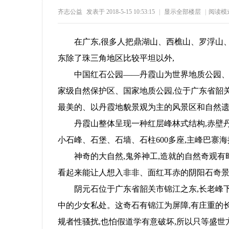
齐志公益
发表于 2018-5-15 10:53:15
|
显示全部楼层
|
阅读模
37
1
70
1
在广东,很多人把鼎湖山、西樵山、罗浮山
东除了珠三角地区比较平坦以外,
中国红石公园——丹霞山为世界地质公园、
家级自然保护区、国家地质公园,位于广东省韶关
州
最美的、以丹霞地貌景观为主的风景区和自然
丹霞山整体呈现一种红层峰林式结构,赤壁
小石峰、石堡、石墙、石柱600多座,主峰巴寨海拔6
神奇的大自然,鬼斧神工,造就的自然奇观有
看起来能让人想入非非、面红耳赤的阴阳石奇
阴元石位于广东省韶关市锦江之东,长老峰下,
公
中的少女私处。这奇石有锦江为屏障,有庄重的长
规者性骚扰,也怕假道学有意破坏,所以只等盛