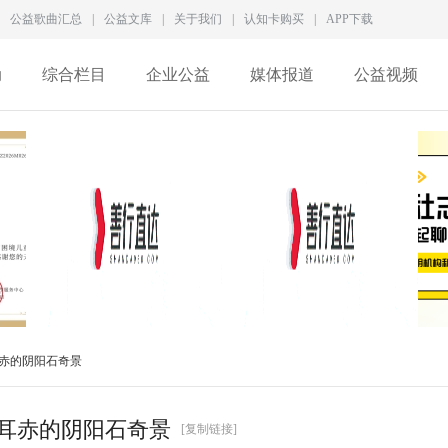
公益歌曲汇总
|
公益文库
|
关于我们
|
认知卡购买
|
APP下载
动
综合栏目
企业公益
媒体报道
公益视频
徐家良深度访谈：拆解新
一家5A级社会组织，为何
赤的阴阳石奇景
型慈善生态，数智化
差点撑不过2026？
耳赤的阴阳石奇景
[复制链接]