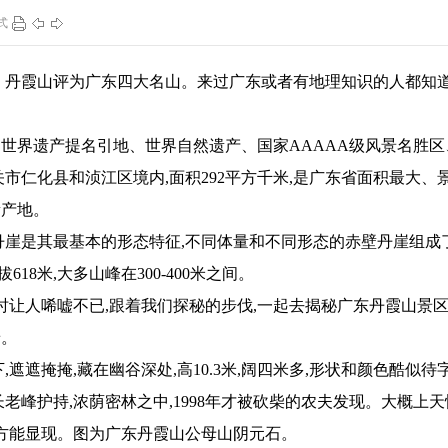
式
108
1
140
1
、丹霞山评为广东四大名山。来过广东或者有地理知识的人都知道
世界遗产提名引地、世界自然遗产、国家AAAAA级风景名胜区
市仁化县和浈江区境内,面积292平方千米,是广东省面积最大、
遗产地。
丹崖是其最基本的形态特征,不同体量和不同形态的赤壁丹崖组成
18米,大多山峰在300-400米之间。
时让人唏嘘不已,跟着我们探秘的步伐,一起去揭秘广东丹霞山景
景。
遮遮掩掩,藏在幽谷深处,高10.3米,阔四米多,形状和颜色酷似待
老峰护持,浓荫密林之中,1998年才被砍柴的农夫发现。大概上天
世方能显现。图为广东丹霞山公母山阴元石。