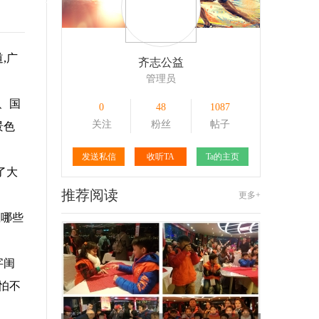
109
1
168
1
,广
齐志公益
管理员
、国
0
48
1087
关注
粉丝
帖子
景色
发送私信
收听TA
Ta的主页
了大
推荐阅读
更多+
区哪些
字闺
怕不