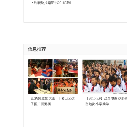
•
许晓旋捐赠证书20160591
信息推荐
让梦想,走出大山--十名山区孩
【2015.5.9】茂名电白沙琅
子圆广州游历
富地岗小学助学