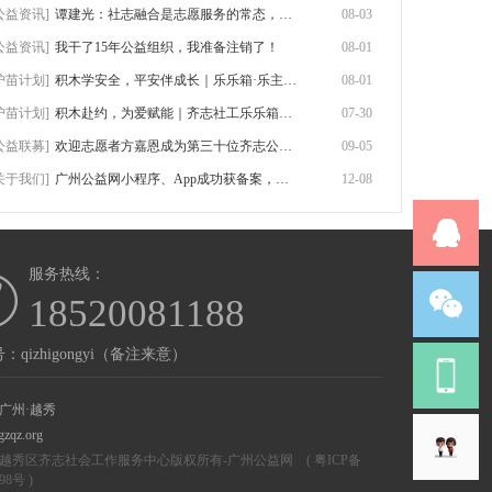
公益资讯]
谭建光：社志融合是志愿服务的常态，但不是
08-03
公益资讯]
我干了15年公益组织，我准备注销了！
08-01
护苗计划]
积木学安全，平安伴成长｜乐乐箱·乐主题第
08-01
护苗计划]
积木赴约，为爱赋能｜齐志社工乐乐箱首期志
07-30
公益联募]
欢迎志愿者方嘉恩成为第三十位齐志公益联募
09-05
关于我们]
广州公益网小程序、App成功获备案，附网站
12-08
服务热线：
18520081188
：qizhigongyi（备注来意）
广州·越秀
gzqz.org
越秀区齐志社会工作服务中心版权所有-
广州公益网
(
粤ICP备
298号
)