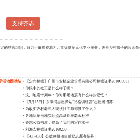
支持齐志
认定的慈善组织，致力于链接资源为儿童提供多元化专业服务，改善乡村孩子的阅读条
学活动圆满结
•
【定向捐赠】广州市安植企业管理有限公司捐赠证书2018C0051
•
你眼中的社工是什么样子呢？
•
汶川地震十周年：你对那场地震有什么样的记忆？
•
【5月15日】东濠涌志愿驿站“品格训练营”志愿者招募
•
为改变农村老年人现状社工师都做了什么？
•
各地应据当地实际提高基础养老金标准
•
齐志公益书屋，提高了我们的写作水平
•
刘海宏捐赠证书20160238
•
【4.1-4.30】公益创投项目后勤志愿者招募！