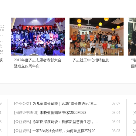
获
2017年度齐志志愿者表彰大会
齐志社工中心招聘信息
“
暨成立四周年庆
困
9
[企业公益]
为儿童成长赋能｜2026“成长奇遇记”素养赋
08-07
[
1
[捐赠证书查询]
李晓蓝捐赠证书QZ2026M028
08-04
[
8
[公益资讯]
徐家良深度访谈：拆解新型慈善生态，数智化
08-04
[
3
[公益资讯]
一家5A级社会组织，为何差点撑不过2026？
08-03
[