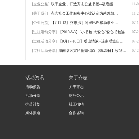
[企业公益]
联手企业，打造齐志公益书屋--晟启能源赴怀
11-0
[关于我们]
齐志社会工作服务中心被认定为慈善组织！
11-2
[企业公益]
【7.11-12】齐志携手阿里巴巴移动事业群、
07-1
[过往活动分享]
【2010-6-3】“小书包·大爱心”爱心书包连
07-2
[过往活动分享]
【9月17-18日】瑶山情浓--连南瑶族自治县三
07-2
[过往活动分享]
湖南临湘灾区捐赠倡议【06.26日】收到捐赠
07-2
活动资讯
关于齐志
活动预告
关于齐志
活动分享
财务公示
护苗计划
社工招聘
媒体报道
合作咨询