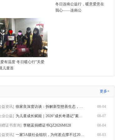
冬日连南公益行，暖意爱意在
我心——连南公
唯爱有温度·冬日暖心行”关爱
境儿童首
更多+
公益资讯]
徐家良深度访谈：拆解新型慈善生态，数智化
08-04
企业公益]
为儿童成长赋能｜2026“成长奇遇记”素养赋
08-07
捐赠证书查询]
李晓蓝捐赠证书QZ2026M028
08-04
公益资讯]
一家5A级社会组织，为何差点撑不过2026？
08-03