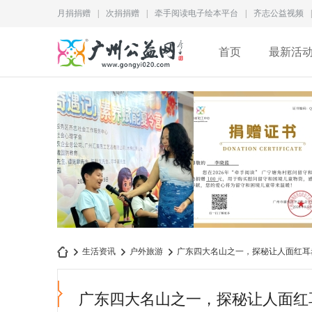
月捐捐赠
|
次捐捐赠
|
牵手阅读电子绘本平台
|
齐志公益视频
|
首页
最新活
为儿童成长赋能｜2026“成
李晓蓝捐赠证书
生活资讯
户外旅游
广东四大名山之一，探秘让人面红耳
长奇遇记”素养赋
QZ2026M028
广东四大名山之一，探秘让人面红
广
›
›
›