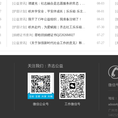
2
[公益资讯]
谭建光：社志融合是志愿服务的常态，但不是
08-03
[
7
[护苗计划]
积木学安全，平安伴成长｜乐乐箱·乐主题第
08-01
[
6
[公益资讯]
我干了15年公益组织，我准备注销了！
08-01
[
1
[护苗计划]
积木赴约，为爱赋能｜齐志社工乐乐箱首期志
07-30
[
1
[捐赠证书查询]
胥晗玥捐赠证书QZ2026M027
07-27
[
1
[公益资讯]
《关于加强新时代社会工作的意见》释放出一
07-27
[
关注我们：齐志公益
微信号
地址：
微信公众号
工作微信号
admin#
广州市
14025