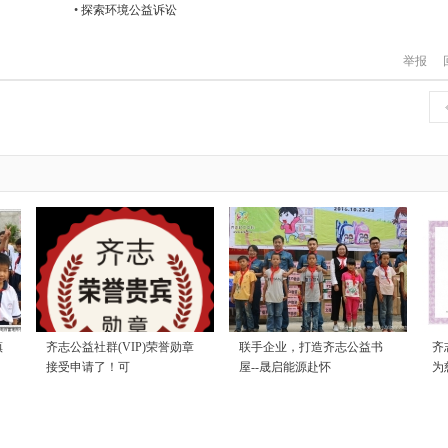
•
探索环境公益诉讼
举报
镇
齐志公益社群(VIP)荣誉勋章
联手企业，打造齐志公益书
齐
接受申请了！可
屋--晟启能源赴怀
为