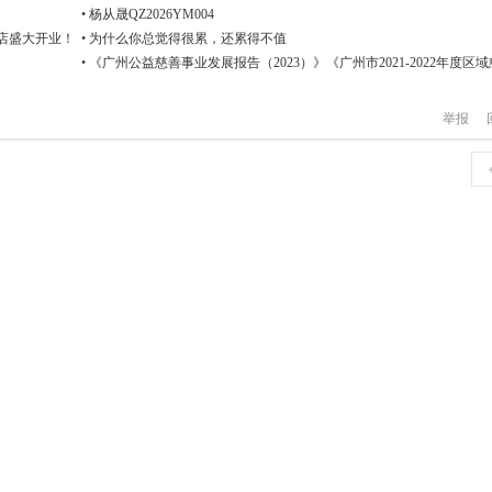
•
杨从晟QZ2026YM004
店盛大开业！
•
为什么你总觉得很累，还累得不值
•
《广州公益慈善事业发展报告（2023）》《广州市2021-2022年度区
数报告》发布
举报