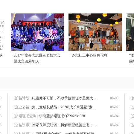
获
2017年度齐志志愿者表彰大会
齐志社工中心招聘信息
“
暨成立四周年庆
困
9
[护苗计划]
犯错并不可怕，不敢承担责任才是更大的问题
08-08
[
1
[企业公益]
为儿童成长赋能｜2026“成长奇遇记”素养赋
08-07
[
8
[捐赠证书查询]
李晓蓝捐赠证书QZ2026M028
08-04
[
3
[公益资讯]
徐家良深度访谈：拆解新型慈善生态，数智化
08-04
[