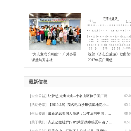
“为儿童成长赋能”：广外多语
祝贺《齐志公益游》歌曲荣
课堂与齐志社
2017年度广州慈
最新信息
[企业公益]
让梦想,走出大山--十名山区孩子圆广州游历
02-0
[活动分享]
【2015.5.9】茂名电白沙琅镇富地岗小学助学
05-1
[生活资讯]
最新消息美国人预测：10年后的中国，将会是
08-0
[关于我们]
齐志公益社群(VIP)荣誉勋章接受申请了！可
02-1