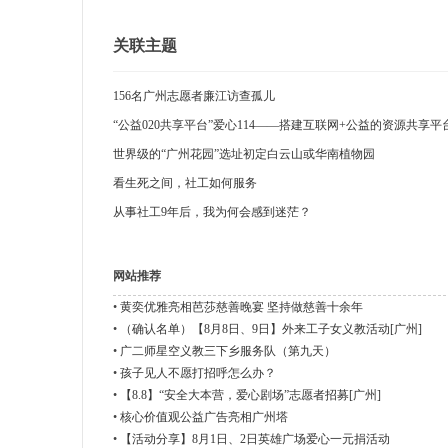
关联主题
156名广州志愿者廉江访查孤儿
“公益020共享平台”爱心114——搭建互联网+公益的资源共享平
益
世界级的“广州花园”选址初定白云山或华南植物园
看生死之间，社工如何服务
从事社工9年后，我为何会感到迷茫？
网站推荐
•
黄奕优雅亮相芭莎慈善晚宴 坚持做慈善十余年
•
（确认名单）【8月8日、9日】外来工子女义教活动[广州]
网
•
广二师星空义教三下乡服务队（第九天）
•
孩子见人不愿打招呼怎么办？
•
【8.8】“安全大本营，爱心剧场”志愿者招募[广州]
•
核心价值观公益广告亮相广州塔
•
【活动分享】8月1日、2日英雄广场爱心一元捐活动