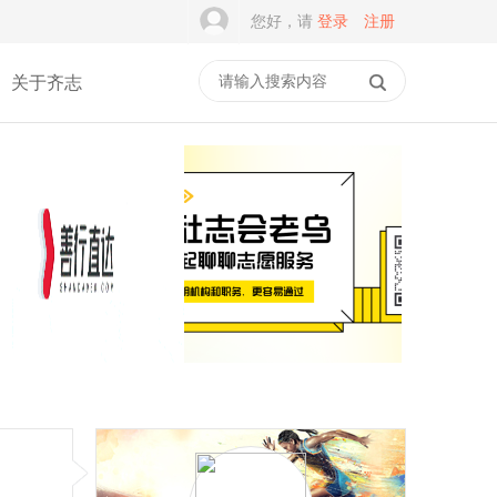
您好，请
登录
注册
关于齐志
一家5A级社会组织，为何
谭建光：社志融合是志愿
差点撑不过2026？
服务的常态，但不是