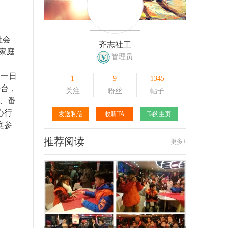
161
1
120
1
社会
齐志社工
家庭
管理员
如一日
1
9
1345
平台，
关注
粉丝
帖子
、番
心行
发送私信
收听TA
Ta的主页
庭参
推荐阅读
更多+