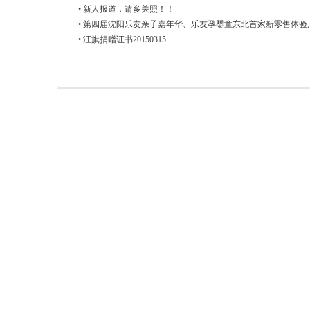
•
新人报道，请多关照！！
•
第四届沈阳乐友亲子嘉年华、乐友孕婴童东北首家新零售体验
•
汪旗捐赠证书20150315