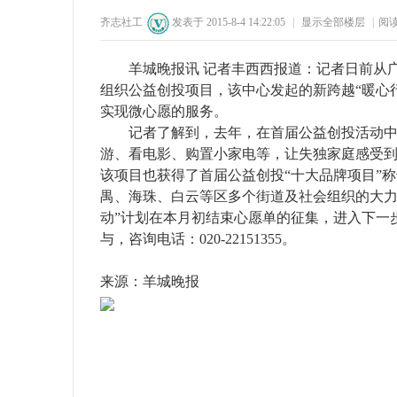
齐志社工
发表于 2015-8-4 14:22:05
|
显示全部楼层
|
阅
25
1
56
1
羊城晚报讯 记者丰西西报道：记者日前从广
组织公益创投项目，该中心发起的新跨越“暖心
实现微心愿的服务。
记者了解到，去年，在首届公益创投活动中，
游、看电影、购置小家电等，让失独家庭感受
该项目也获得了首届公益创投“十大品牌项目”
州
禺、海珠、白云等区多个街道及社会组织的大力支
动”计划在本月初结束心愿单的征集，进入下一
与，咨询电话：020-22151355。
来源：羊城晚报
公