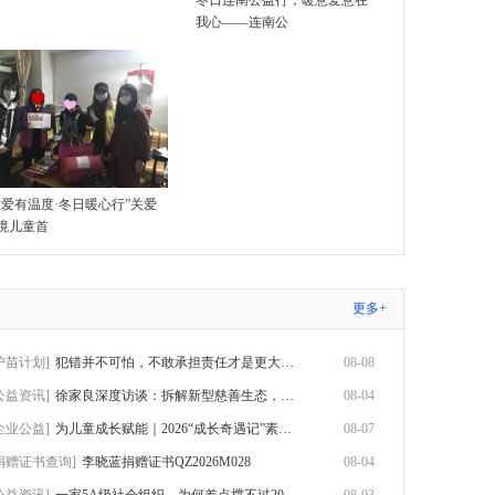
冬日连南公益行，暖意爱意在
我心——连南公
唯爱有温度·冬日暖心行”关爱
境儿童首
更多+
护苗计划]
犯错并不可怕，不敢承担责任才是更大的问题
08-08
公益资讯]
徐家良深度访谈：拆解新型慈善生态，数智化
08-04
企业公益]
为儿童成长赋能｜2026“成长奇遇记”素养赋
08-07
捐赠证书查询]
李晓蓝捐赠证书QZ2026M028
08-04