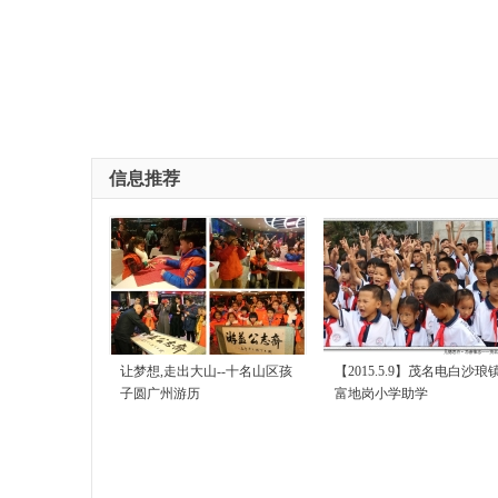
信息推荐
让梦想,走出大山--十名山区孩
【2015.5.9】茂名电白沙琅
子圆广州游历
富地岗小学助学