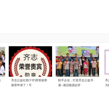
镇
齐志公益社群(VIP)荣誉勋章
联手企业，打造齐志公益书
齐
接受申请了！可
屋--晟启能源赴怀
为