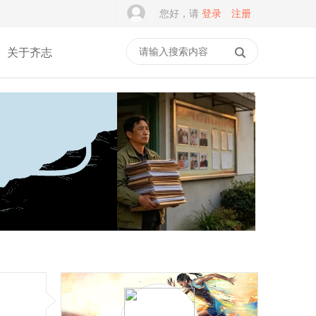
您好，请
登录
注册
关于齐志
积木学安全，平安伴成长
我干了15年公益组织，我
｜乐乐箱·乐主题第
准备注销了！