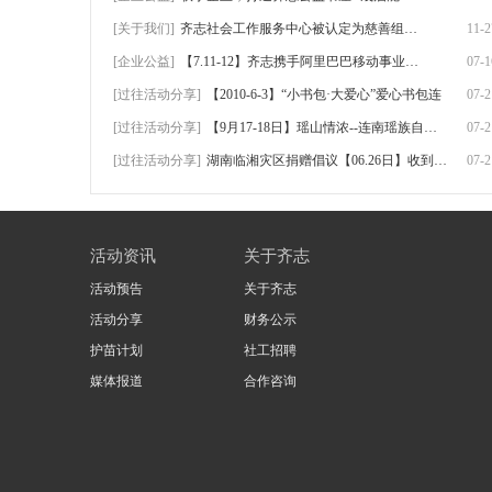
[关于我们]
齐志社会工作服务中心被认定为慈善组织！
11-2
[企业公益]
【7.11-12】齐志携手阿里巴巴移动事业群、
07-1
[过往活动分享]
【2010-6-3】“小书包·大爱心”爱心书包连
07-2
[过往活动分享]
【9月17-18日】瑶山情浓--连南瑶族自治县三
07-2
[过往活动分享]
湖南临湘灾区捐赠倡议【06.26日】收到捐赠
07-2
活动资讯
关于齐志
活动预告
关于齐志
活动分享
财务公示
护苗计划
社工招聘
媒体报道
合作咨询