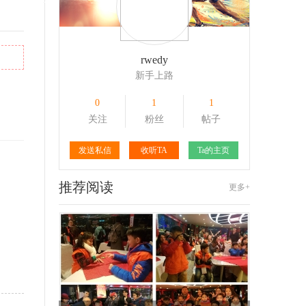
156
1
177
1
rwedy
新手上路
0
1
1
关注
粉丝
帖子
发送私信
收听TA
Ta的主页
推荐阅读
更多+