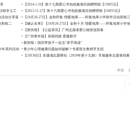
分享
•
【2014-1-10】第十七期爱心书包校服项目捐赠明细【15065元】
回访助学义工
•
【2013-11-27】第十六期爱心书包校服项目捐赠明细【10655元】
活动活动分享落
•
【10月26-27日】金秋怀集·情暖地厚——怀集地厚小学助学活动剪辑
动剪辑二
•
【确认名单】【10月26-27日】金秋十月·情暖地厚——怀集地厚小学
学助学活动
•
【新快报】【公益资讯】广州志愿者爱心物资送阳春
•
【广州青年报】风雨同路 爱撒新圩
•
新快报｜国庆带孩子一起去“牵手阅读”
青少年系列活动
•
青少年心理健康问题如何破解？专家医生教师齐支招
•
【3月30日】东濠涌志愿驿站（2019年第十九期）常规服务志愿者招募
举报