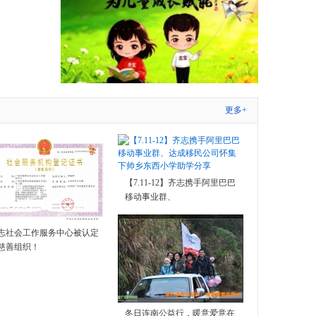
更多+
【7.11-12】齐志携手阿里巴巴
移动事业群、
志社会工作服务中心被认定
慈善组织！
冬日连南公益行，暖意爱意在