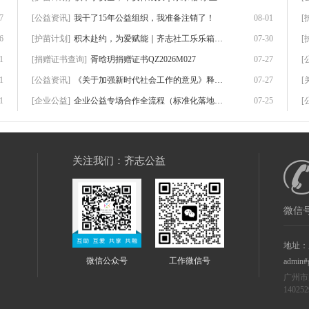
7
[公益资讯]
我干了15年公益组织，我准备注销了！
08-01
[
6
[护苗计划]
积木赴约，为爱赋能｜齐志社工乐乐箱首期志
07-30
[
1
[捐赠证书查询]
胥晗玥捐赠证书QZ2026M027
07-27
[
1
[公益资讯]
《关于加强新时代社会工作的意见》释放出一
07-27
[
1
[企业公益]
企业公益专场合作全流程（标准化落地版）
07-25
[
关注我们：齐志公益
微信号
地址：
微信公众号
工作微信号
admin#
广州市
14025