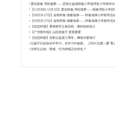
•
爱在阳春·湾肚圆梦——启智公益游阳春八甲镇湾肚小学助学
•
【11月30日-12月1日】爱在阳春.湾肚续梦——阳春湾肚小学
【确认名单】
•
【10月26-27日】金秋怀集·情暖地厚——怀集地厚小学助学
户第五组
•
【10月26-27日】金秋怀集·情暖地厚——怀集地厚小学助学活
•
【信息时报】暑假助学之旅启程，期待你的加入
•
【广州青年报】山区的孩子 更需要爱
•
【信息时报】启智公益游三周年，继续为爱前行
益
•
让孩子们在快乐中学习，在学习中收获。（2020“志愿一夏”
第16期分享）
•
怎样让认知、情感、行为持续正向转化？
网