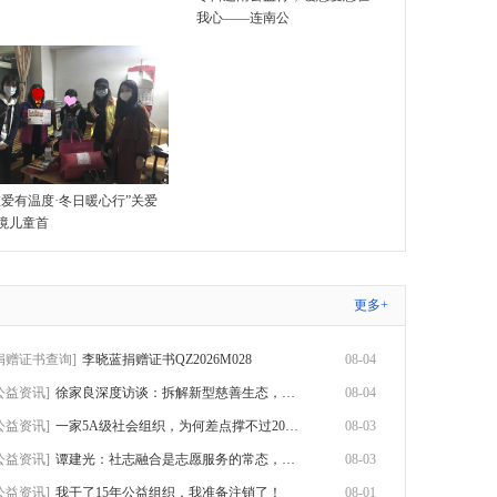
我心——连南公
唯爱有温度·冬日暖心行”关爱
境儿童首
更多+
捐赠证书查询]
李晓蓝捐赠证书QZ2026M028
08-04
公益资讯]
徐家良深度访谈：拆解新型慈善生态，数智化
08-04
公益资讯]
一家5A级社会组织，为何差点撑不过2026？
08-03
公益资讯]
谭建光：社志融合是志愿服务的常态，但不是
08-03
公益资讯]
我干了15年公益组织，我准备注销了！
08-01