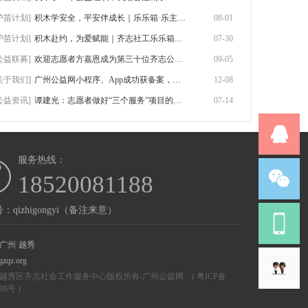
护苗计划]
积木学安全，平安伴成长｜乐乐箱·乐主题第
08-01
护苗计划]
积木赴约，为爱赋能｜齐志社工乐乐箱首期志
07-30
公益联募]
欢迎志愿者方嘉恩成为第三十位齐志公益联募
09-05
关于我们]
广州公益网小程序、App成功获备案，附网站
12-08
公益资讯]
谭建光：志愿者做好“三个服务”项目的探索
07-14
服务热线：
18520081188
：qizhigongyi（备注来意）
广州·越秀
gzqz.org
越秀区齐志社会工作服务中心版权所有-
广州公益网
(
粤ICP备
298号
)