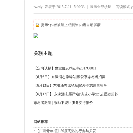
rwedy
发表于 2015-7-21 15:29:33
|
显示全部楼层
|
阅读模式
58
1
83
0
提示:
作者被禁止或删除 内容自动屏蔽
关联主题
州
【定向认捐】詹宝虹认捐证书2017C0011
【6月6日】东濠涌志愿驿站|聚爱亭志愿者招募
【6月13日】东濠涌志愿驿站|聚爱亭志愿者招募
【6月17日】 东濠涌志愿驿站|“齐志小学堂”志愿者招募
志愿者激励 | 激励不能让服务变得廉价
公
网站推荐
•
【广州青年报】30度高温的行走与关爱