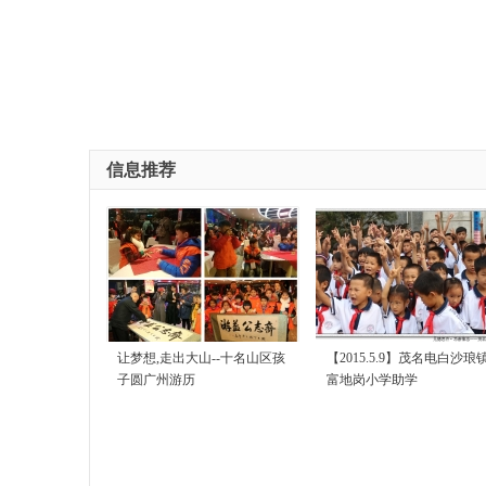
信息推荐
让梦想,走出大山--十名山区孩
【2015.5.9】茂名电白沙琅
子圆广州游历
富地岗小学助学