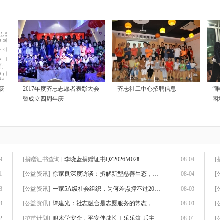
获
2017年度齐志志愿者表彰大会
齐志社工中心招聘信息
“
暨成立四周年庆
困
9
[捐赠证书查询]
李晓蓝捐赠证书QZ2026M028
08-04
[
1
[公益资讯]
徐家良深度访谈：拆解新型慈善生态，数智化
08-04
[
8
[公益资讯]
一家5A级社会组织，为何差点撑不过2026？
08-03
[
3
[公益资讯]
谭建光：社志融合是志愿服务的常态，但不是
08-03
[
2
[护苗计划]
积木学安全，平安伴成长｜乐乐箱·乐主题第
08-01
[