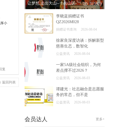
让梦想,走出大山--十名山区
315929
李晓蓝捐赠证书
三
QZ2026M028
地厚小
捐赠证书查询
2026-08-04
徐家良深度访谈：拆解新型
慈善生态，数智化
公益资讯
2026-08-04
一家5A级社会组织，为何
回复
差点撑不过2026？
公益资讯
2026-08-03
返回列表
谭建光：社志融合是志愿服
务的常态，但不是
公益资讯
2026-08-03
会员达人
更多+