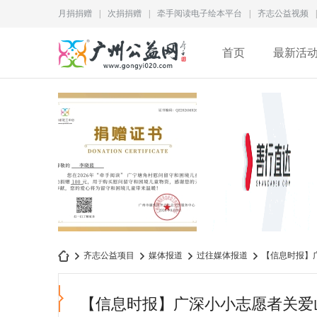
月捐捐赠
|
次捐捐赠
|
牵手阅读电子绘本平台
|
齐志公益视频
|
首页
最新活
李晓蓝捐赠证书
徐家良深度访谈：拆解
齐志公益项目
媒体报道
过往媒体报道
【信息时报】
QZ2026M028
型慈善生态，数智化
【信息时报】广深小小志愿者关爱
广
›
›
›
›