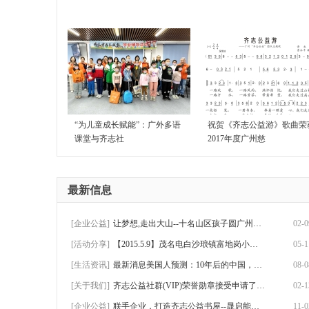
“为儿童成长赋能”：广外多语
祝贺《齐志公益游》歌曲荣
课堂与齐志社
2017年度广州慈
最新信息
[企业公益]
让梦想,走出大山--十名山区孩子圆广州游历
02-0
[活动分享]
【2015.5.9】茂名电白沙琅镇富地岗小学助学
05-1
[生活资讯]
最新消息美国人预测：10年后的中国，将会是
08-0
[关于我们]
齐志公益社群(VIP)荣誉勋章接受申请了！可
02-1
[企业公益]
联手企业，打造齐志公益书屋--晟启能源赴怀
11-0