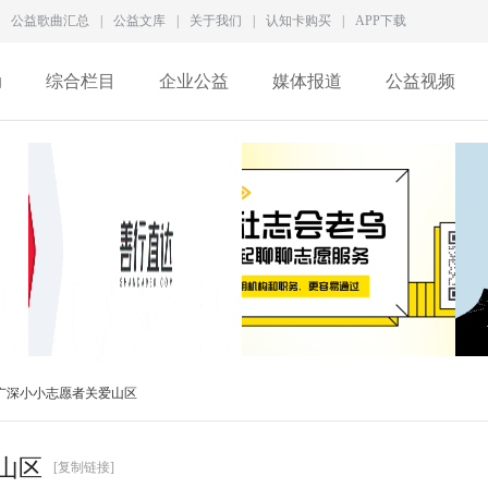
公益歌曲汇总
|
公益文库
|
关于我们
|
认知卡购买
|
APP下载
动
综合栏目
企业公益
媒体报道
公益视频
新
一家5A级社会组织，为何
谭建光：社志融合是志愿
广深小小志愿者关爱山区
差点撑不过2026？
服务的常态，但不是
山区
[复制链接]