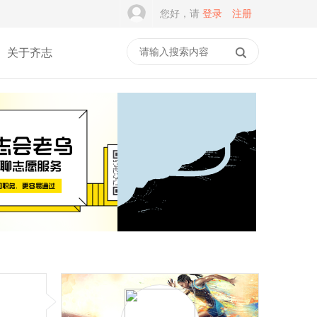
您好，请
登录
注册
关于齐志
谭建光：社志融合是志愿
积木学安全，平安伴成长
服务的常态，但不是
｜乐乐箱·乐主题第