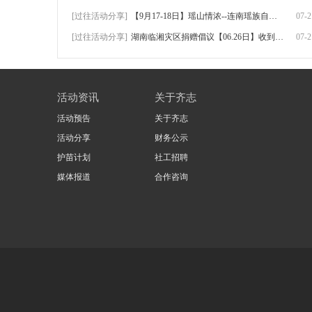
[过往活动分享]
【9月17-18日】瑶山情浓--连南瑶族自治县三
07-2
[过往活动分享]
湖南临湘灾区捐赠倡议【06.26日】收到捐赠
07-2
活动资讯
关于齐志
活动预告
关于齐志
活动分享
财务公示
护苗计划
社工招聘
媒体报道
合作咨询