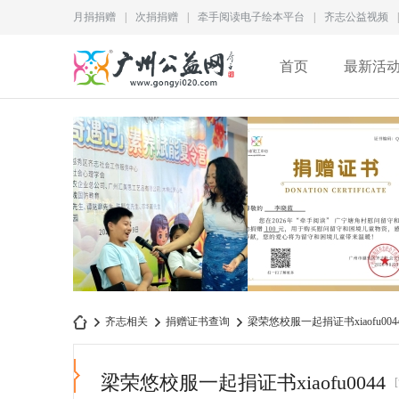
月捐捐赠
|
次捐捐赠
|
牵手阅读电子绘本平台
|
齐志公益视频
|
首页
最新活
为儿童成长赋能｜2026“成
李晓蓝捐赠证书
齐志相关
捐赠证书查询
梁荣悠校服一起捐证书xiaofu004
长奇遇记”素养赋
QZ2026M028
梁荣悠校服一起捐证书xiaofu0044
广
›
›
›