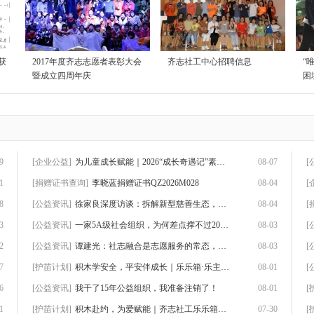
获
2017年度齐志志愿者表彰大会
齐志社工中心招聘信息
“
暨成立四周年庆
困
9
[企业公益]
为儿童成长赋能｜2026“成长奇遇记”素养赋
08-07
[
1
[捐赠证书查询]
李晓蓝捐赠证书QZ2026M028
08-04
[
8
[公益资讯]
徐家良深度访谈：拆解新型慈善生态，数智化
08-04
[
3
[公益资讯]
一家5A级社会组织，为何差点撑不过2026？
08-03
[
2
[公益资讯]
谭建光：社志融合是志愿服务的常态，但不是
08-03
[
7
[护苗计划]
积木学安全，平安伴成长｜乐乐箱·乐主题第
08-01
[
6
[公益资讯]
我干了15年公益组织，我准备注销了！
08-01
[
1
[护苗计划]
积木赴约，为爱赋能｜齐志社工乐乐箱首期志
07-30
[