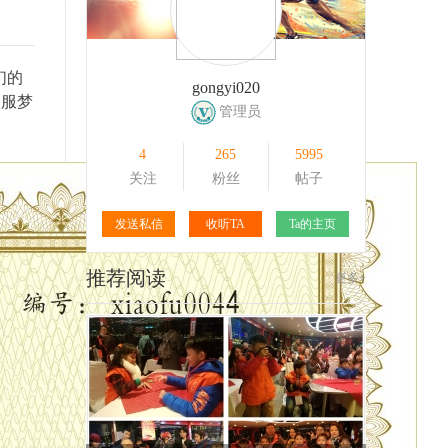
111
1
171
1
们的
gongyi020
校服梦
管理员
4
265
5995
关注
粉丝
帖子
发送私信
收听TA
Ta的主页
推荐阅读
更多+