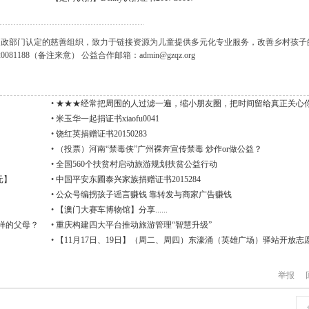
获民政部门认定的慈善组织，致力于链接资源为儿童提供多元化专业服务，改善乡村孩子
88（备注来意） 公益合作邮箱：admin@gzqz.org
•
★★★经常把周围的人过滤一遍，缩小朋友圈，把时间留给真正关心
人。
•
米玉华一起捐证书xiaofu0041
•
饶红英捐赠证书20150283
•
（投票）河南“禁毒侠”广州裸奔宣传禁毒 炒作or做公益？
•
全国560个扶贫村启动旅游规划扶贫公益行动
元】
•
中国平安东圃泰兴家族捐赠证书2015284
•
公众号编拐孩子谣言赚钱 靠转发与商家广告赚钱
•
【澳门大赛车博物馆】分享......
样的父母？
•
重庆构建四大平台推动旅游管理“智慧升级”
•
【11月17日、19日】（周二、周四）东濠涌（英雄广场）驿站开放志
募[广州]
举报