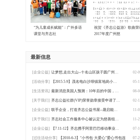
“为儿童成长赋能”：广外多语
祝贺《齐志公益游》歌曲荣
课堂与齐志社
2017年度广州慈
最新信息
[企业公益]
让梦想,走出大山--十名山区孩子圆广州游历
02-0
[活动分享]
【2015.5.9】茂名电白沙琅镇富地岗小学助学
05-1
[生活资讯]
最新消息美国人预测：10年后的中国，将会是
08-0
[关于我们]
齐志公益社群(VIP)荣誉勋章接受申请了！可
02-1
[企业公益]
联手企业，打造齐志公益书屋--晟启能源赴怀
11-0
[关于我们]
齐志社会工作服务中心被认定为慈善组织！
11-2
[企业公益]
【7.11-12】齐志携手阿里巴巴移动事业群、
07-1
[过往活动分享]
【2010-6-3】“小书包·大爱心”爱心书包连
07-2