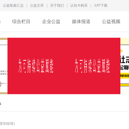
公益歌曲汇总
|
公益文库
|
关于我们
|
认知卡购买
|
APP下载
动
综合栏目
企业公益
媒体报道
公益视频
徐家良深度访谈：拆解新
一家5A级社会组织，为何
4
型慈善生态，数智化
差点撑不过2026？
[复制链接]