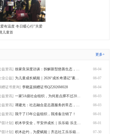
唯爱有温度·冬日暖心行”关爱
境儿童首
更多+
公益资讯]
徐家良深度访谈：拆解新型慈善生态，数智化
08-04
企业公益]
为儿童成长赋能｜2026“成长奇遇记”素养赋
08-07
捐赠证书查询]
李晓蓝捐赠证书QZ2026M028
08-04
公益资讯]
一家5A级社会组织，为何差点撑不过2026？
08-03
公益资讯]
谭建光：社志融合是志愿服务的常态，但不是
08-03
公益资讯]
我干了15年公益组织，我准备注销了！
08-01
护苗计划]
积木学安全，平安伴成长｜乐乐箱·乐主题第
08-01
护苗计划]
积木赴约，为爱赋能｜齐志社工乐乐箱首期志
07-30