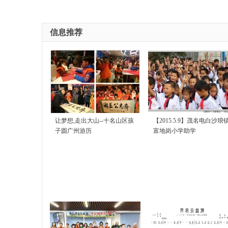
信息推荐
让梦想,走出大山--十名山区孩
【2015.5.9】茂名电白沙琅
子圆广州游历
富地岗小学助学