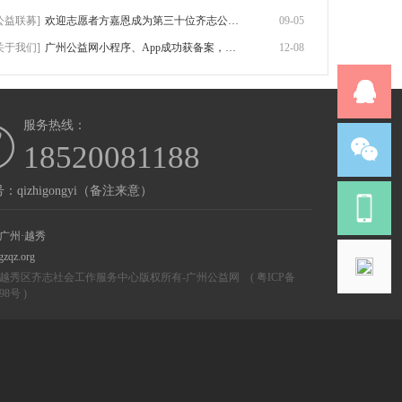
公益联募]
欢迎志愿者方嘉恩成为第三十位齐志公益联募
09-05
关于我们]
广州公益网小程序、App成功获备案，附网站
12-08
服务热线：
18520081188
：qizhigongyi（备注来意）
广州·越秀
gzqz.org
越秀区齐志社会工作服务中心版权所有-
广州公益网
(
粤ICP备
298号
)