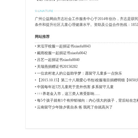
广州公益网由齐志社会工作服务中心于2014年创办，齐志是
条件和提升社区儿童心理健康水平。资助及公益合作热线：185200811
网站推荐
•
米泓宇校服一起捐证书xiaofu0043
•
戴雨校服一起捐证书xiaofu0042
•
吕艺一起捐证书xiaofu0040
•
关瑞燕捐赠证书20150282
•
一位农村老人的公益助学梦：愿留守儿童多一点快乐
•
【2015.10.15】第二十八期爱心书包\校服项目捐赠明细【6050
•
中国每年近5万儿童死于意外伤害 多系留守儿童
•
↑↑↑养老金入市，这三类人将受影响......
•
每5个孩子就有1个有抑郁倾向：内心强大的孩子，背后站在怎
•
云南留守少年除夕夜自杀:爸 我死了你就高兴了