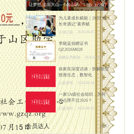
让梦想,走出大山--十名山区
315947
为儿童成长赋能｜2026“成
长奇遇记”素养赋
企业公益
2026-08-07
李晓蓝捐赠证书
QZ2026M028
捐赠证书查询
2026-08-04
徐家良深度访谈：拆解新型
慈善生态，数智化
公益资讯
2026-08-04
一家5A级社会组织，为何
差点撑不过2026？
公益资讯
2026-08-03
会员达人
更多+