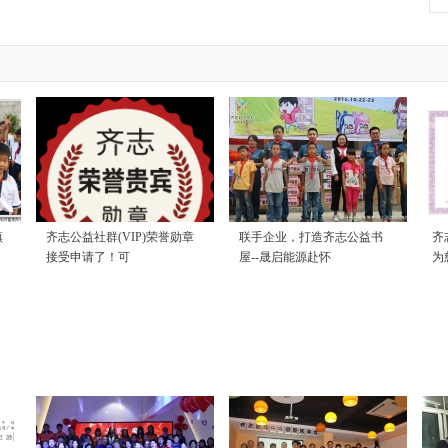
镇
齐志公益社群(VIP)荣誉勋章
联手企业，打造齐志公益书
齐
接受申请了！可
屋--晟启能源赴怀
为