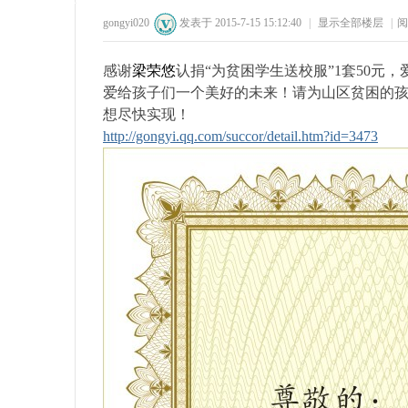
gongyi020
发表于 2015-7-15 15:12:40
|
显示全部楼层
|
阅
41
1
71
1
感谢
梁荣悠
认捐“为贫困学生送校服”1套50
爱给孩子们一个美好的未来！请为山区贫困的
想尽快实现！
http://gongyi.qq.com/succor/detail.htm?id=3473
州
公