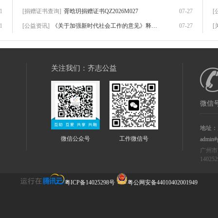
1
[捐赠证书查询]
胥晗玥捐赠证书QZ2026M027
07-27
[
1
[公益资讯]
《关于加强新时代社会工作的意见》释放出一
07-27
[
关注我们：齐志公益
微信号
地址：
微信公众号
工作微信号
admin#
广州市
14025
粤ICP备14025298号
粤公网安备44010402001949