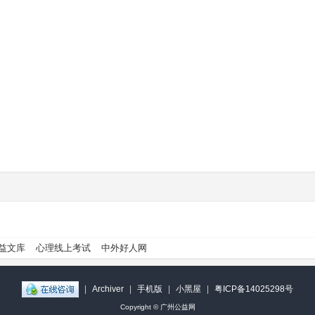
益文库
心理线上考试
中外好人网
|
Archiver
|
手机版
|
小黑屋
|
粤ICP备14025298号
Copyright ©
广州公益网