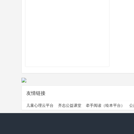
州
公
友情链接
儿童心理云平台
齐志公益课堂
牵手阅读（绘本平台）
公
益