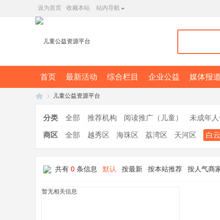
设为首页
收藏本站
站内导航
首页
最新活动
综合栏目
企业公益
媒体报
儿童公益资源平台
分类
全部
推荐机构
阅读推广（儿童）
未成年人
商区
全部
越秀区
海珠区
荔湾区
天河区
白
广
»
共有
0
条信息
默认
按最新
按本站推荐
按人气商
暂无相关信息