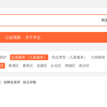
道
公益视频
关于齐志
保护
志愿服务（儿童服务）
综合类型（儿童服务）
大病救助
云区
黄埔区
番禺区
花都区
从化区
增城区
南沙区
家
按网友推荐
按点评数