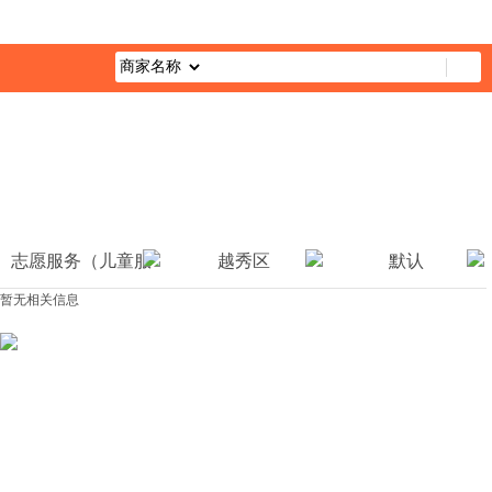
首页
最新活动
综合栏目
企业公益
媒体报道
公益视
志愿服务（儿童服
越秀区
默认
暂无相关信息
务）