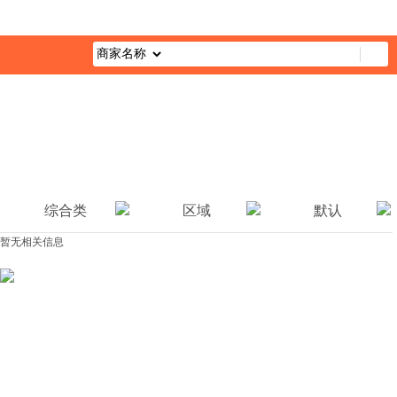
首页
最新活动
综合栏目
企业公益
媒体报道
公益视
综合类
区域
默认
暂无相关信息