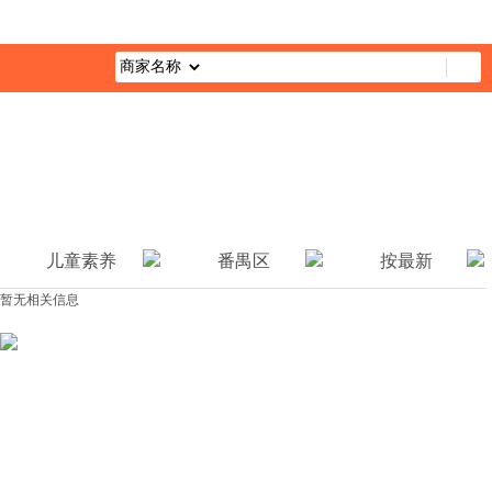
首页
最新活动
综合栏目
企业公益
媒体报道
公益视
儿童素养
番禺区
按最新
暂无相关信息