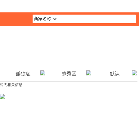
首页
最新活动
综合栏目
企业公益
媒体报道
公益视
孤独症
越秀区
默认
暂无相关信息