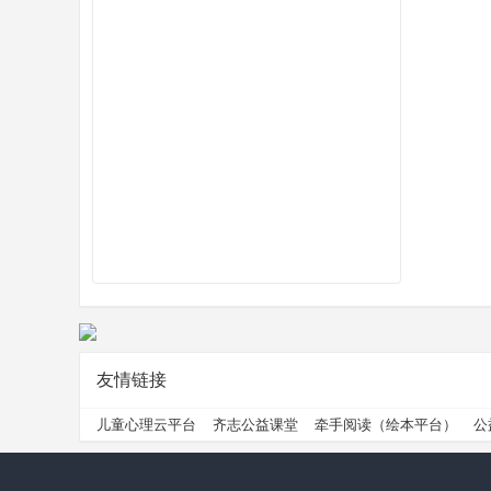
州
公
友情链接
儿童心理云平台
齐志公益课堂
牵手阅读（绘本平台）
公
益