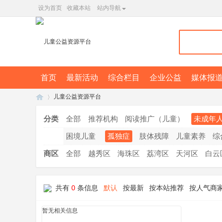
设为首页
收藏本站
站内导航
首页
最新活动
综合栏目
企业公益
媒体报
儿童公益资源平台
分类
全部
推荐机构
阅读推广（儿童）
未成年
困境儿童
孤独症
肢体残障
儿童素养
综
广
»
商区
全部
越秀区
海珠区
荔湾区
天河区
白云
共有
0
条信息
默认
按最新
按本站推荐
按人气商
暂无相关信息