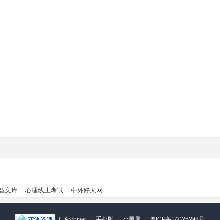
益文库
心理线上考试
中外好人网
|
Archiver
|
手机版
|
小黑屋
|
粤ICP备14025298号