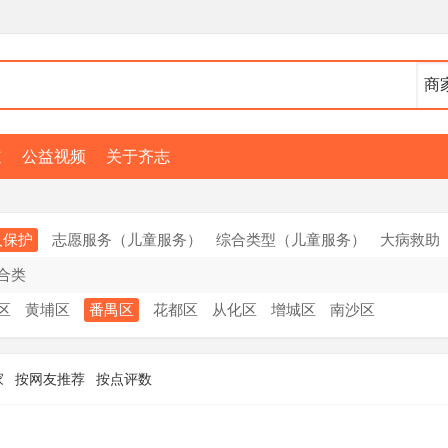
道
公益视频
关于齐志
人保护
志愿服务（儿童服务）
综合类型（儿童服务）
大病救助
合类
区
黄埔区
番禺区
花都区
从化区
增城区
南沙区
家
按网友推荐
按点评数