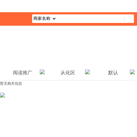
首页
最新活动
综合栏目
企业公益
媒体报道
公益视
阅读推广
从化区
默认
暂无相关信息