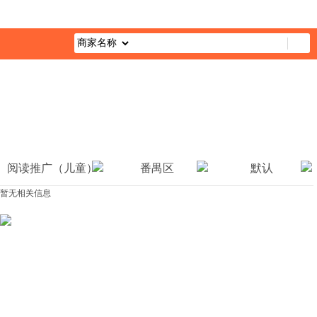
首页
最新活动
综合栏目
企业公益
媒体报道
公益视
阅读推广（儿童）
番禺区
默认
暂无相关信息