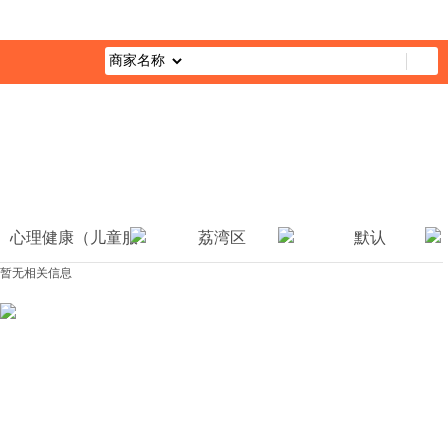
首页
最新活动
综合栏目
企业公益
媒体报道
公益视
心理健康（儿童服
荔湾区
默认
暂无相关信息
务）