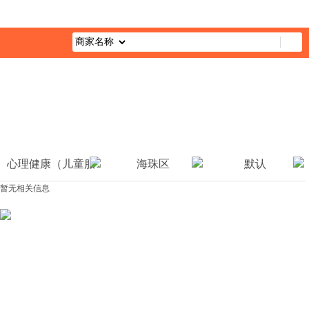
首页
最新活动
综合栏目
企业公益
媒体报道
公益视
心理健康（儿童服
海珠区
默认
暂无相关信息
务）