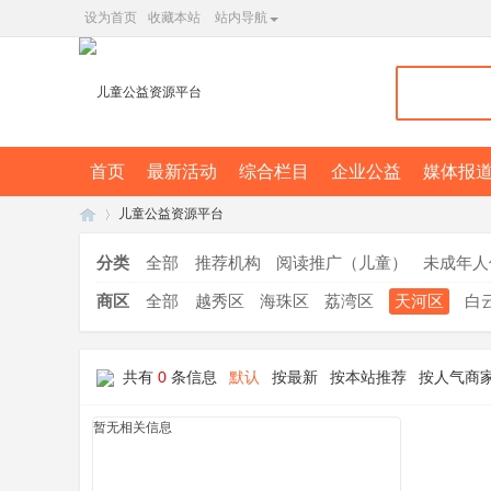
设为首页
收藏本站
站内导航
首页
最新活动
综合栏目
企业公益
媒体报
儿童公益资源平台
分类
全部
推荐机构
阅读推广（儿童）
未成年人
商区
全部
越秀区
海珠区
荔湾区
天河区
白
广
»
共有
0
条信息
默认
按最新
按本站推荐
按人气商
暂无相关信息