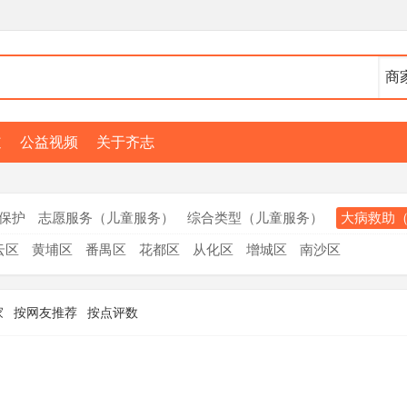
道
公益视频
关于齐志
保护
志愿服务（儿童服务）
综合类型（儿童服务）
大病救助
云区
黄埔区
番禺区
花都区
从化区
增城区
南沙区
家
按网友推荐
按点评数