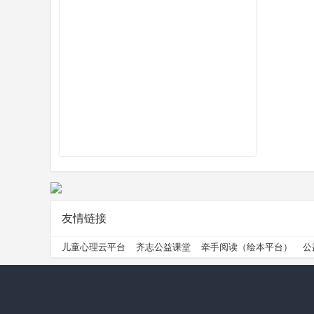
州
公
友情链接
儿童心理云平台
齐志公益课堂
牵手阅读（绘本平台）
公
益