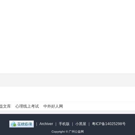
益文库
心理线上考试
中外好人网
|
Archiver
|
手机版
|
小黑屋
|
粤ICP备14025298号
Copyright ©
广州公益网