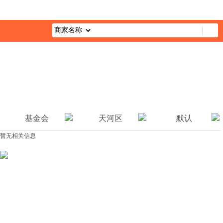
首页
最新活动
综合栏目
企业公益
媒体报道
公益视
基金会
天河区
默认
暂无相关信息