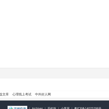
益文库
心理线上考试
中外好人网
|
Archiver
|
手机版
|
小黑屋
|
粤ICP备14025298号