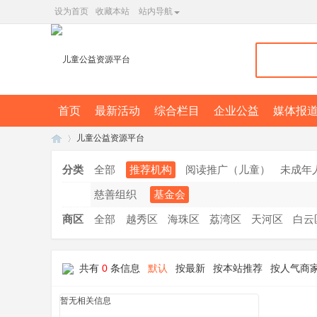
设为首页
收藏本站
站内导航
首页
最新活动
综合栏目
企业公益
媒体报
儿童公益资源平台
分类
全部
推荐机构
阅读推广（儿童）
未成年
慈善组织
基金会
广
»
商区
全部
越秀区
海珠区
荔湾区
天河区
白云
共有
0
条信息
默认
按最新
按本站推荐
按人气商
暂无相关信息