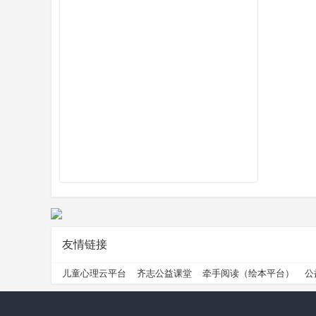
州
公
友情链接
儿童心理云平台
齐志公益课堂
牵手阅读（绘本平台）
公
益