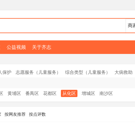
道
公益视频
关于齐志
人保护
志愿服务（儿童服务）
综合类型（儿童服务）
大病救助
区
黄埔区
番禺区
花都区
从化区
增城区
南沙区
家
按网友推荐
按点评数