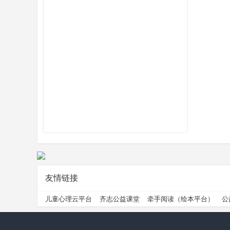
州
公
友情链接
儿童心理云平台
齐志公益课堂
牵手阅读（绘本平台）
公
益