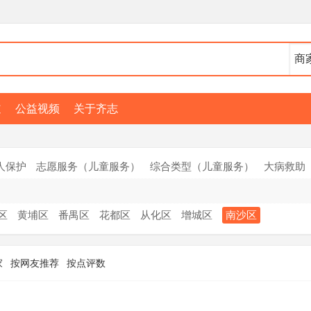
道
公益视频
关于齐志
人保护
志愿服务（儿童服务）
综合类型（儿童服务）
大病救助
区
黄埔区
番禺区
花都区
从化区
增城区
南沙区
家
按网友推荐
按点评数