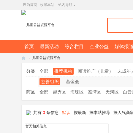
设为首页
收藏本站
站内导航
首页
最新活动
综合栏目
企业公益
媒体报
儿童公益资源平台
分类
全部
推荐机构
阅读推广（儿童）
未成年
慈善组织
基金会
广
»
商区
全部
越秀区
海珠区
荔湾区
天河区
白云
共有
0
条信息
默认
按最新
按本站推荐
按人气商
暂无相关信息