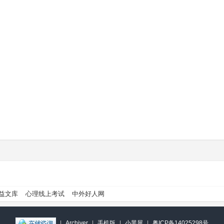
益文库
心理线上考试
中外好人网
|
Archiver
|
手机版
|
小黑屋
|
粤ICP备14025298号