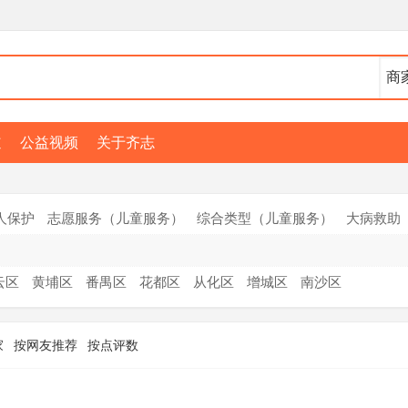
道
公益视频
关于齐志
人保护
志愿服务（儿童服务）
综合类型（儿童服务）
大病救助
云区
黄埔区
番禺区
花都区
从化区
增城区
南沙区
家
按网友推荐
按点评数