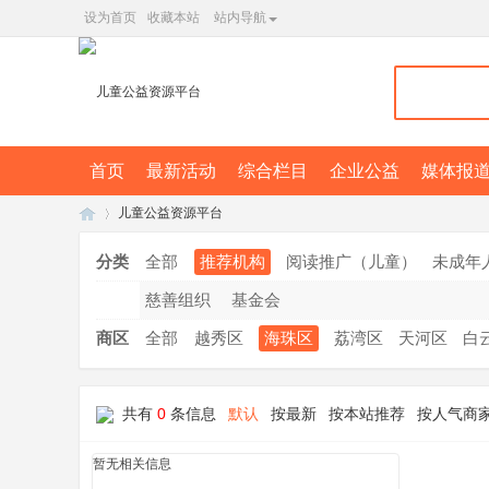
设为首页
收藏本站
站内导航
首页
最新活动
综合栏目
企业公益
媒体报
儿童公益资源平台
分类
全部
推荐机构
阅读推广（儿童）
未成年
慈善组织
基金会
广
»
商区
全部
越秀区
海珠区
荔湾区
天河区
白
共有
0
条信息
默认
按最新
按本站推荐
按人气商
暂无相关信息