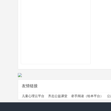
州
公
友情链接
儿童心理云平台
齐志公益课堂
牵手阅读（绘本平台）
公
益