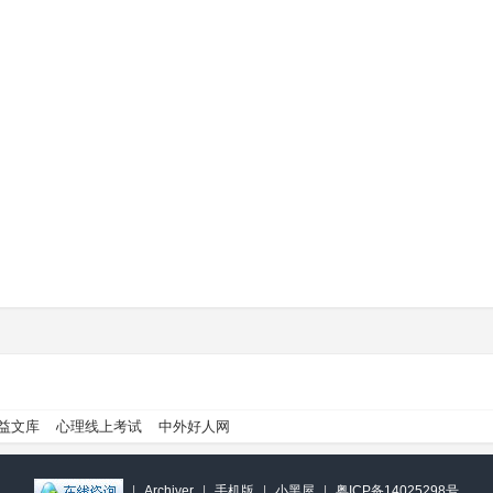
益文库
心理线上考试
中外好人网
|
Archiver
|
手机版
|
小黑屋
|
粤ICP备14025298号