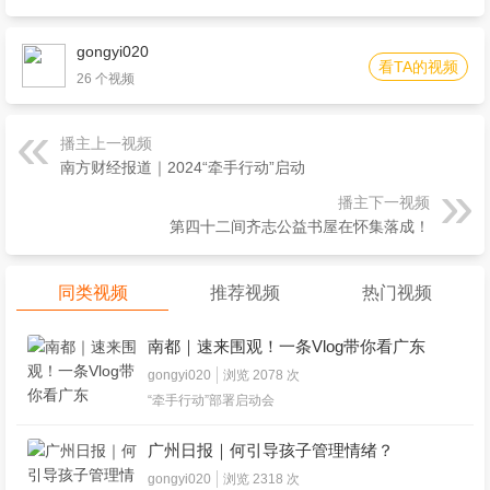
gongyi020
看TA的视频
26 个视频
播主上一视频
南方财经报道｜2024“牵手行动”启动
播主下一视频
第四十二间齐志公益书屋在怀集落成！
同类视频
推荐视频
热门视频
南都｜速来围观！一条Vlog带你看广东
2024“牵手行动”启动
gongyi020
浏览 2078 次
“牵手行动”部署启动会
广州日报｜何引导孩子管理情绪？
gongyi020
浏览 2318 次