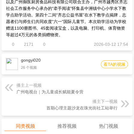
以及广州御医厨房食品科技有限公司联合主办，广州市越秀区齐志
社会工作服务中心承办的“牵手阅读”怀集县中洲镇中心小学水下教
学点助学活动。第四十二间“齐志公益书屋”在水下教学点揭牌，志
愿者们与师生们共同欢度“六一”国际儿童节。本次助学活动为学校
赠送1100册图书、45套阅读宝盒，以及电脑、打印机、体育物资
等超过4万元的各类捐赠物资。
0
2171
0
2026-03-12 17:54
gongyi020
看TA的视频
26 个视频
播主上一视频
广州电视台｜为儿童成长赋能夏令营
播主下一视频
首期心理主题沙龙在珠光街社工站举行
同类视频
推荐视频
热门视频