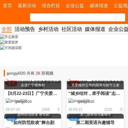
首页
最新活动
综合栏目
企业公益
媒体报道
公益视
全部
活动预告
乡村活动
社区活动
媒体报道
企业公
gongyi020 共有
26
部视频
置顶
置顶
走进广宁塘角村
关爱梅州五华的困境与留守儿童
【8月22-23日】广宁关爱留守儿童公益活动招募
“城乡结对，牵手阅读”志愿者走进梅州五华
gongyi020
gongyi020
26-07-22
1066
0
26-03-12
2235
0
“如何防范欺凌”舞台剧
第二期英语兴趣辅导
推荐
推荐
“如何防范欺凌”舞台剧
第二期英语兴趣辅导