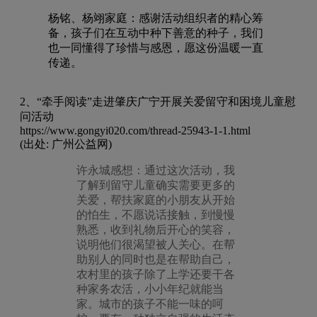
杨铭、杨翊家庭：感谢活动组织者的精心筹
备，孩子们在互动中种下善意的种子，我们
也一同懂得了珍惜与感恩，愿这份温暖一直
传递。
2、“牵手阅读”走进肇庆广宁开展关爱留守和困境儿童慰
问活动
https://www.gongyi020.com/thread-25943-1-1.html
(出处: 广州公益网)
许永城感想：通过这次活动，我
了解到留守儿童确实需要更多的
关爱，帮扶家庭的小朋友从开始
的怕生，不愿说话接触，到慢慢
熟悉，收到礼物后开心的笑容，
说明他们很渴望被人关心。在帮
助别人的同时也是在帮助自己，
农村里的孩子除了上学还要干各
种家务农活，小小年纪就能当
家。城市的孩子不能一味的呵