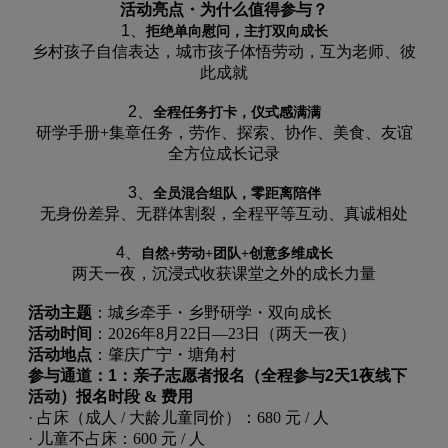
活动亮点・为什么值得参与？
1、
拒绝单向慰问，主打双向成长
乡村孩子自信表达，城市孩子体悟劳动，互为老师、彼
此成就
2、
全程任务打卡，仪式感满满
研学手册
+集章任务，劳作、探索、协作、美食、友谊
全方位成长记录
3、
全员混合组队，零距离陪伴
无身份差异、无群体割裂，全程平等互动、真诚相处
4、
自然
+劳动+团队+创意多维成长
两天一夜，沉浸式收获课堂之外的成长力量
活动主题
：城乡牵手・乡野研学・双向成长
活动时间
：
2026年8月22日—23日（两天一夜）
活动地点
：肇庆广宁・塘角村
参与通道：
1：亲子志愿者报名（全程参与2天1夜线下
活动）
报名时段
& 费用
·
占床（成人
/ 大龄儿童同价）：680 元 / 人
·
儿童不占床：
600 元 / 人