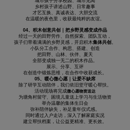
城市孩子分享校园、城市见闻
乡村孩子讲述山野、日常趣事
才艺互换、真诚表达、大胆交流
在温暖的夜色里，收获最纯粹的友谊。
04、积木创意共创｜把乡野灵感变成作品
经过一天的田野劳作、自然探索、团队互动，
孩子们带着满满的乡野灵感，开启积木
集体共创
。
小队分工合作、构思、搭建、创造
把田野、山林、伙伴、夏天
全部变成独一无二的积木作品。
展示、分享、互评
在创造中锻炼思维，在合作中收获成长。
05、暖心微心愿｜让爱不缺席
除了研学互动陪伴，我们依旧坚守暖心帮扶。
活动现场将完成
微心愿物资送达
为塘角村留守、困境儿童送上学习与生活物资
举办温馨的集体生日会
弥补陪伴缺失，补足童年仪式感。
同时通过入户走访，深入了解家庭实况
建立帮扶档案，让公益更精准、更长效。