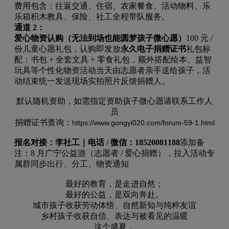
费用包含：往返交通、住宿、农家餐食、活动物料、乐
乐箱积木教具、保险、社工全程带队服务。
通道 2：
爱心物资认购（无法到场也能圆梦孩子微心愿）
100 元 /
份儿童心愿礼包，认购即发放
永久电子捐赠证书
礼包标
配：书包 + 全套文具 + 零食礼包，额外搭配绘本、益智
玩具等个性化物资活动当天由志愿者亲手送给孩子，活
动结束统一发送现场实拍照片反馈捐赠人。
默认随机资助，如需指定资助孩子微心愿请联系工作人
员
捐赠证书查询：
https://www.gongyi020.com/forum-59-1.html
报名对接：李社工｜电话 / 微信：18520081188
添加备
注：8 月广宁公益游（志愿者 / 爱心捐赠），拉入活动专
属群同步出行、分工、物资通知
最好的教育，是走进自然；
最好的公益，是双向奔赴。
城市孩子收获劳动体悟、自然新知与纯粹友谊
乡村孩子收获自信、表达与被看见的温暖
这个盛夏，