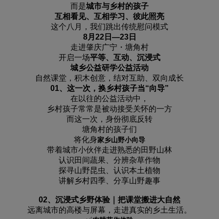
而是
城市与乡村的孩子
互相看见、互相学习、彼此照亮
这个八月，我们跳出传统慰问模式
8月22日—23日
走进肇庆广宁・塘角村
开启一场
平等、互动、沉浸式
城乡公益研学公益活动
自然课堂，积木创意，结对互助、双向成长
01、这一次，换乡村孩子当“向导”
在以往的公益活动中，
乡村孩子常常是被动接受关怀的一方
而这一次，身份彻底反转
塘角村的孩子们
将化身
家乡山野小向导
带着城市小伙伴走进熟悉的田野山林
认识田间蔬果、分辨杂草作物
探寻山野昆虫、认识本土植物
讲解乡村四季、分享山野趣事
02、沉浸式乡野体验｜把课堂搬进大自然
远离城市的高楼与屏幕，走进真实的乡土生活。