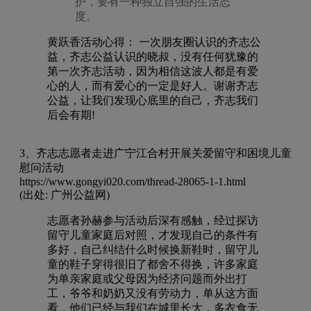
护，要有一种独立自强的生活态
度。
黄跃香活动心得： 一次朋友圈认识的齐志公
益，齐志公益认识的晓叔，没有任何犹豫的
第一次齐志活动，因为相信这波人都是有爱
心的人，而有爱心的一定是好人。谢谢齐志
公益，让我们发现心底里的自己，齐志我们
后会有期!
3、齐志志愿者走进广宁江合村开展关爱留守和困境儿童
慰问活动
https://www.gongyi020.com/thread-28065-1-1.html
(出处: 广州公益网)
志愿者孙赫参与活动后深有感触，经过探访
留守儿童家庭后对照，才发现自己的条件有
多好，自己纠结什么时候换新鞋时，留守儿
童的鞋子穿得很旧了都舍不得换，许多家庭
为单亲家庭或父母因为经济问题而外出打
工，爷爷和奶奶又没有劳动力，单从这方面
看，他们已经与我们在城里长大，多衣食无