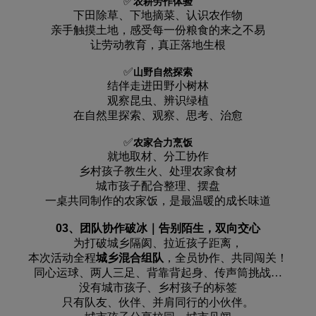
✅
农耕劳作体验
下田除草、下地摘菜、认识农作物
亲手触摸土地，感受每一份粮食的来之不易
让劳动教育，真正落地生根
✅
山野自然探索
结伴走进田野小树林
观察昆虫、辨识绿植
在自然里探索、观察、思考、治愈
✅
农家合力烹饭
就地取材、分工协作
乡村孩子教生火、处理农家食材
城市孩子配合整理、摆盘
一桌共同制作的农家饭，是最温暖的成长味道
03、团队协作破冰｜告别陌生，双向交心
为打破城乡隔阂、拉近孩子距离，
本次活动全程
城乡混合组队
，全员协作、共同闯关！
同心运球、两人三足、背靠背起身、传声筒挑战
…
没有城市孩子、乡村孩子的标签
只有队友、伙伴、并肩同行的小伙伴。