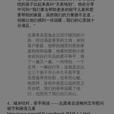
忧的孩子比起来真叫“天差地别”。他在分享
中写到:“我们要去帮助更多的留守儿童和需
要帮助的家庭，虽然我们的力量微不足道，
但能让他们感到一丝温暖，我们的心里就十
分满足。”
志愿者吴思逸走过泥泞破旧的小
路，经过满是青苔的土墙，来到
落户家庭，他即刻感受到受助家
庭热情和温馨，他看到受助小朋
友收到自行车后的爱不释手，骑
了一遍又一遍。一对球拍、一个
足球、一辆自行车，这就是足以
让三个孩子开心许久不能平复，
吴思逸有些欣慰，也有些心酸。
他觉得，这也许就是公益的意义
所在吧，我们的善举温暖了他
们，也照亮了我们自己的心。
4、城乡结对，牵手阅读 ——志愿者走进梅州五华慰问
留守和困境儿童
https://www.gongyi020.com/thread-28338-1-1.html