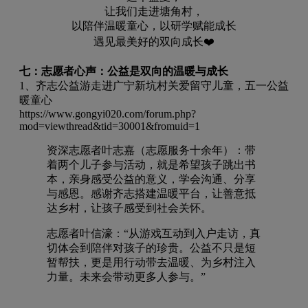
让我们走进塘角村，
以陪伴温暖童心，以研学赋能成长
遇见最美好的双向成长
❤️
七：志愿者心声：公益是双向的温暖与成长
1、齐志公益游走进广宁新坑村关爱留守儿童，五一公益
暖童心
https://www.gongyi020.com/forum.php?
mod=viewthread&tid=30001&fromuid=1
资深志愿者叶志嘉（志愿服务十余年）：带
着两个儿子参与活动，就是希望孩子跳出书
本，亲身感受公益的意义，学会沟通、分享
与感恩。感谢齐志搭建温暖平台，让善意抵
达乡村，让孩子感受到社会关怀。
志愿者叶信濠：“从游戏互动到入户走访，真
切体会到陪伴对孩子的珍贵。公益不只是短
暂帮扶，更是用行动带去温暖、为乡村注入
力量。未来会带动更多人参与。”