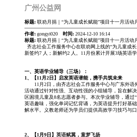
广州公益网
标题:
联劝月捐｜“为儿童成长赋能”项目十一月活动
作者:
gongyi020
时间:
2024-12-10 16:14
标题:
联劝月捐｜“为儿童成长赋能”项目十一月活动
齐志社会工作服务中心在联劝网上线的“为儿童成长赋能”
新签约7 人；新解约2 人。
11月份累计开展3场英语
一、英语学业辅导（三场）：
1、【11月2日】启发英语潜能，携手共筑未来
11月2日，由齐志社会工作服务中心与广东外语外
活动通过针对性强、互动性强的小组辅导，旨在解决
区困境儿童及8名志愿者参与。本次学业辅导，通过“
英语趣味，强化单词记忆背诵，为英语提升打好基础
解水平。义教老师还为学员们提供高效学习技巧与口
2、【1月9日】
英语赋翼，童梦飞扬