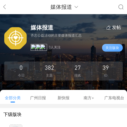
媒体报道
媒体报道
发帖
齐志公益活动的主要媒体报道汇总
3人关注
关注版块
0
382
27
39
今日
主题
排名
ID
全部分类
广州日报
新快报
南方+
广东电视台
下级版块