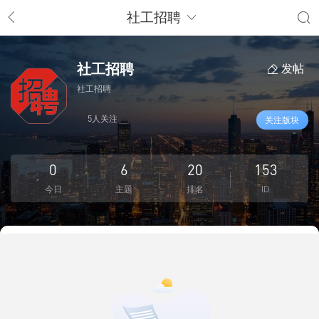
社工招聘
社工招聘
发帖
社工招聘
5人关注
关注版块
0
6
20
153
今日
主题
排名
ID