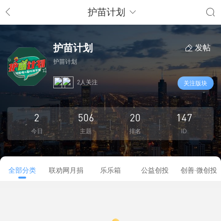
护苗计划
护苗计划
发帖
护苗计划
2人关注
关注版块
2
506
20
147
今日
主题
排名
ID
全部分类
联劝网月捐
乐乐箱
公益创投
创善·微创投