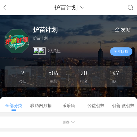
护苗计划
护苗计划
发帖
护苗计划
2人关注
关注版块
2
506
20
147
今日
主题
排名
ID
全部分类
联劝网月捐
乐乐箱
公益创投
创善·微创投
更多