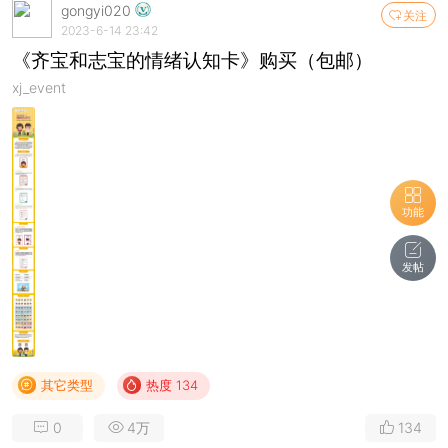
gongyi020
关注
2023-6-14 23:42
《齐宝和志宝的情绪认知卡》购买（包邮）
xj_event
功能
发帖
其它类型
热度 134
0
4万
134