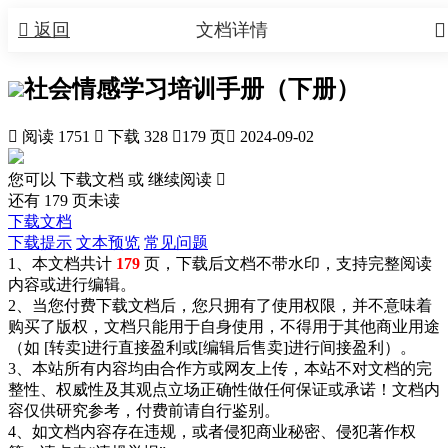


返回
文档详情
社会情感学习培训手册（下册）

阅读 1751

下载 328

179 页

2024-09-02
您可以 下载文档 或
继续阅读

还有
179
页未读
下载文档
下载提示
文本预览
常见问题
1、本文档共计
179
页，下载后文档不带水印，支持完整阅读
内容或进行编辑。
2、当您付费下载文档后，您只拥有了使用权限，并不意味着
购买了版权，文档只能用于自身使用，不得用于其他商业用途
（如 [转卖]进行直接盈利或[编辑后售卖]进行间接盈利）。
3、本站所有内容均由合作方或网友上传，本站不对文档的完
整性、权威性及其观点立场正确性做任何保证或承诺！文档内
容仅供研究参考，付费前请自行鉴别。
4、如文档内容存在违规，或者侵犯商业秘密、侵犯著作权