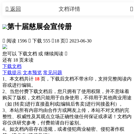


返回
文档详情
第十届慈展会宣传册

阅读 1596

下载 555

18 页

2023-06-30
您可以 下载文档 或
继续阅读

还有
18
页未读
下载文档
下载提示
文本预览
常见问题
1、本文档共计
18
页，下载后文档不带水印，支持完整阅读内
容或进行编辑。
2、当您付费下载文档后，您只拥有了使用权限，并不意味着
购买了版权，文档只能用于自身使用，不得用于其他商业用途
（如 [转卖]进行直接盈利或[编辑后售卖]进行间接盈利）。
3、本站所有内容均由合作方或网友上传，本站不对文档的完
整性、权威性及其观点立场正确性做任何保证或承诺！文档内
容仅供研究参考，付费前请自行鉴别。
4、如文档内容存在违规，或者侵犯商业秘密、侵犯著作权