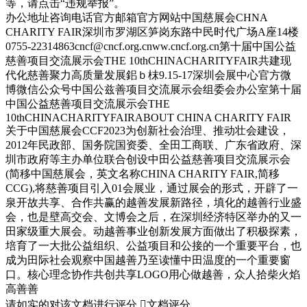
等，请点击“违规举报”。
办公地址咨询电话官方邮箱官方网站中国慈展会CHNA
CHARITY FAIR深圳市罗湖区笋岗东路中民时代广场A座14楼
0755-22314863cncf@cncf.org.cnww.cncf.org.cn第十届中国公益
慈善项目交流展示会THE 10thCHINACHARITYFAIR共建现
代化慈善聚力高质量发展鈻ｂ枺9.15-17深圳会展中心官方微
博微信公众号中国公兹善项目交流展示会组委会办公室第十届
中国公益慈善项目交流展示会THE
10thCHINACHARITYFAIRABOUT CHINA CHARITY FAIR
关于中国慈展会CCF2023为创新社会治理、推动壮会建设，
2012年民政部、国务院国资委、全田工商联、广东省政府、深
圳市政府等主办单位联合创设中田公益慈善项目交流展示会
(简移中国慈展会，英文名称CHINA CHARITY FAIR,简移
CCG),将慈善项目引入01会展业，通过展会的形式，开辟了一
泉开故共享、合作共赢的越善发展新路径，填化的越善行业盛
会，也是壁高交会、文博会之后，在深圳经济特区举办的又一
田家级重大展会。动越善事业创新发展方面做出了积极探素，
培育了一大批公益组织、公益项目和公接的一个重要平台，也
成为田际社会观察中国越善乃至读懂中田温度的一个重要窗
口。核心理念协作共创共享LOGO用心做越善，众人拾柴火焰
高善善
请如实的对该文档进行评分

文档评分