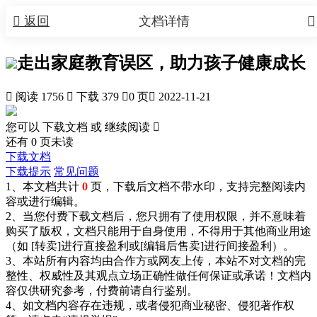


返回
文档详情
走出家庭教育误区，助力孩子健康成长

阅读 1756

下载 379

0 页

2022-11-21
您可以 下载文档 或
继续阅读

还有
0
页未读
下载文档
下载提示
常见问题
1、本文档共计
0
页，下载后文档不带水印，支持完整阅读内
容或进行编辑。
2、当您付费下载文档后，您只拥有了使用权限，并不意味着
购买了版权，文档只能用于自身使用，不得用于其他商业用途
（如 [转卖]进行直接盈利或[编辑后售卖]进行间接盈利）。
3、本站所有内容均由合作方或网友上传，本站不对文档的完
整性、权威性及其观点立场正确性做任何保证或承诺！文档内
容仅供研究参考，付费前请自行鉴别。
4、如文档内容存在违规，或者侵犯商业秘密、侵犯著作权