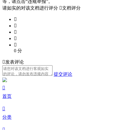
等，请点击“违规举报”。
请如实的对该文档进行评分

文档评分





0
分

发表评论
提交评论

首页

分类
