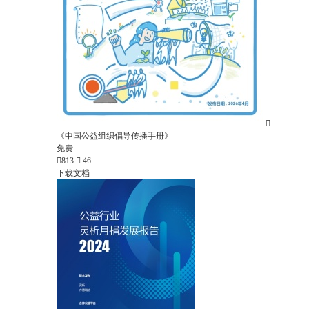

《中国公益组织倡导传播手册》
免费

813

46
下载文档