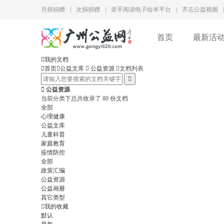
月捐捐赠
|
次捐捐赠
|
牵手阅读电子绘本平台
|
齐志公益视频
|
首页
最新活

我的文档

首页

公益文库

公益资源

文档列表


公益资源
当前分类下总共收录了 80 份文档
全部
心理健康
公益文库
儿童科普
家庭教育
疫情防控
全部
政策汇编
公益资源
公益画册
其它类型

我的收藏
默认