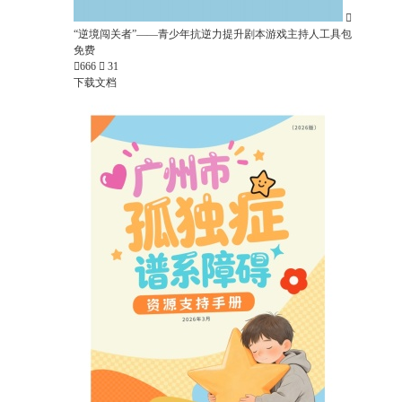

“逆境闯关者”——青少年抗逆力提升剧本游戏主持人工具包
免费

666

31
下载文档