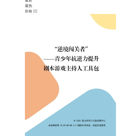
最新
最热
价格

