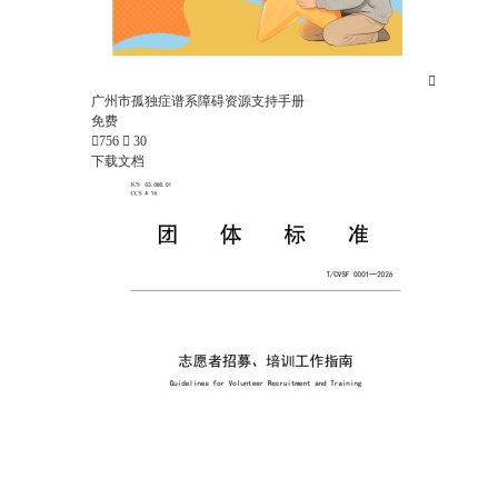

广州市孤独症谱系障碍资源支持手册
免费

756

30
下载文档