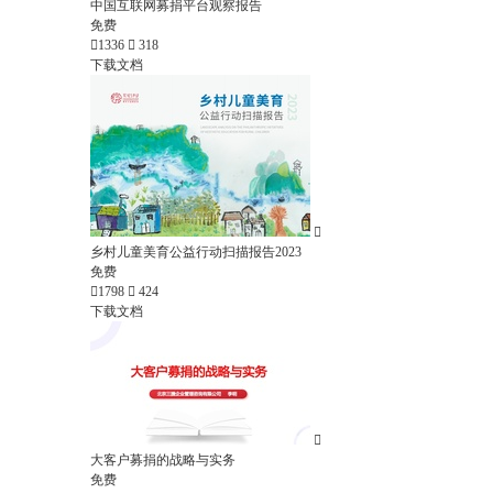
中国互联网募捐平台观察报告
免费

1336

318
下载文档

乡村儿童美育公益行动扫描报告2023
免费

1798

424
下载文档

大客户募捐的战略与实务
免费