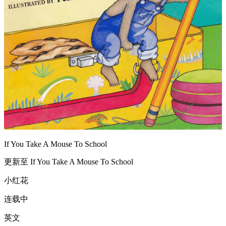
If You Take A Mouse To School
更新至 If You Take A Mouse To School
小红花
连载中
英文