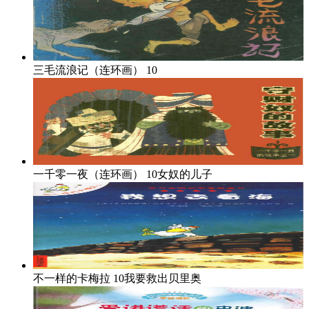
三毛流浪记（连环画）
10
一千零一夜（连环画）
10女奴的儿子
不一样的卡梅拉
10我要救出贝里奥