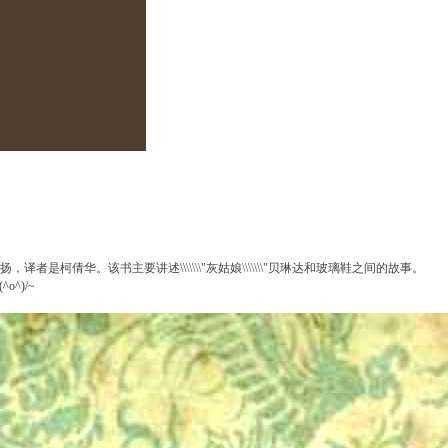
是柯倩华。该书主要讲述\\\\\\\"灰姑娘\\\\\\\"贝琳达和玻璃鞋之间的故事。
^)/~