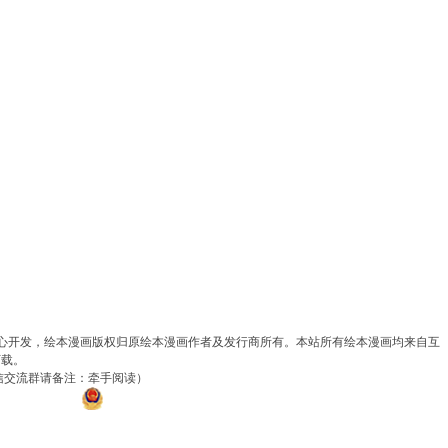
中心开发，绘本漫画版权归原绘本漫画作者及发行商所有。本站所有绘本漫画均来自互
下载。
yi（微信交流群请备注：牵手阅读）
P备14025298号
粤公网安备 44010402002498号