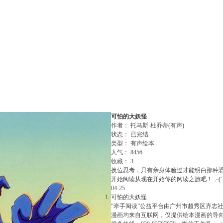
可怕的大妖怪
作者：
托马斯·杜乔蒂(有声)
状态：
已完结
类型：
有声绘本
人气：
8456
收藏：
3
换位思考，只有亲身体验过才能明白那种
开始阅读
从现在开始你的阅读之旅吧！╭(′▽
04-25
可怕的大妖怪
“牵手阅读”公益平台由广州市越秀区齐志
漫画均来自互联网，仅提供绘本漫画的导向