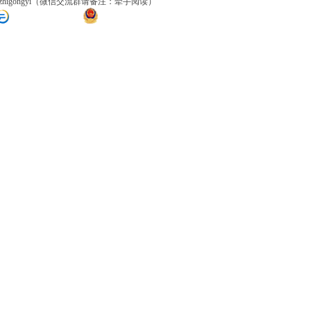
izhigongyi（微信交流群请备注：牵手阅读）
粤ICP备14025298号
粤公网安备 44010402002498号