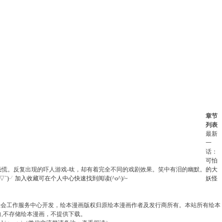
章节
列表
最新
一
话：
可怕
恐慌。反复出现的吓人游戏-呔，却有着完全不同的戏剧效果。笑中有泪的幽默。
的大
`)╯
加入收藏
可在个人中心快速找到阅读(^o^)/~
妖怪
社会工作服务中心开发，绘本漫画版权归原绘本漫画作者及发行商所有。本站所有绘本
,不存储绘本漫画，不提供下载。