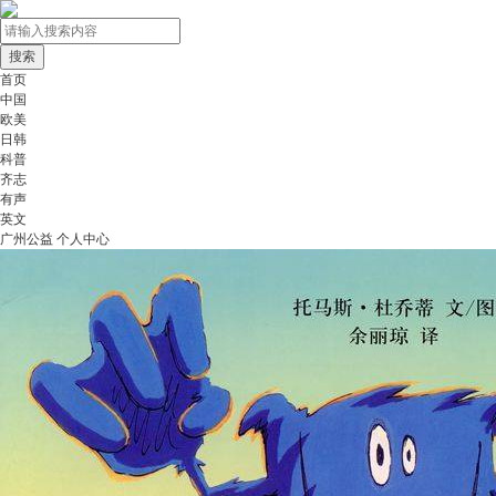
首页
中国
欧美
日韩
科普
齐志
有声
英文
广州公益
个人中心