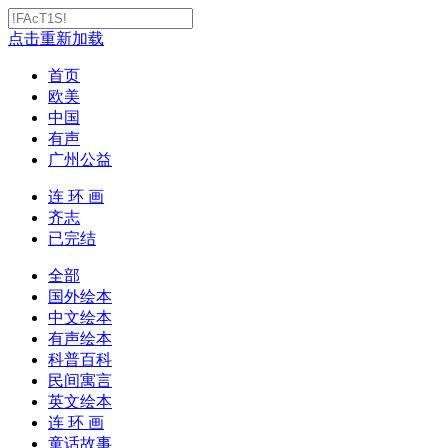
点击重新加载
首页
欧美
中国
有声
广州公益
连 环 画
齐志
已完结
全部
国外绘本
中文绘本
有声绘本
科普百科
民间寓言
英文绘本
连 环 画
童话故事