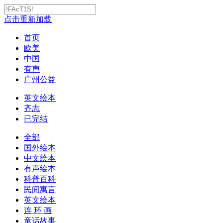
点击重新加载
首页
欧美
中国
有声
广州公益
英文绘本
齐志
已完结
全部
国外绘本
中文绘本
有声绘本
科普百科
民间寓言
英文绘本
连 环 画
童话故事