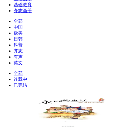
基础教育
齐志画册
全部
中国
欧美
日韩
科普
齐志
有声
英文
全部
连载中
已完结