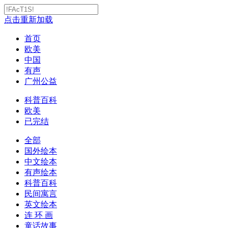
点击重新加载
首页
欧美
中国
有声
广州公益
科普百科
欧美
已完结
全部
国外绘本
中文绘本
有声绘本
科普百科
民间寓言
英文绘本
连 环 画
童话故事