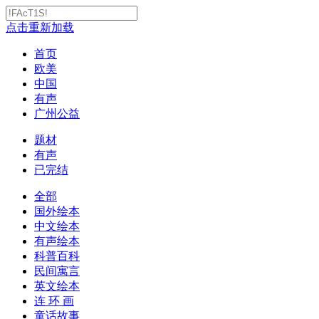
点击重新加载
首页
欧美
中国
有声
广州公益
题材
有声
已完结
全部
国外绘本
中文绘本
有声绘本
科普百科
民间寓言
英文绘本
连 环 画
童话故事