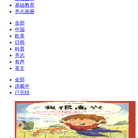
基础教育
齐志画册
全部
中国
欧美
日韩
科普
齐志
有声
英文
全部
连载中
已完结