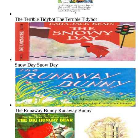
The Terrible Tidybot
The Terrible Tidybot
Snow Day
Snow Day
The Runaway Bunny
Runaway Bunny