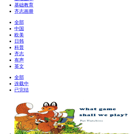
基础教育
齐志画册
全部
中国
欧美
日韩
科普
齐志
有声
英文
全部
连载中
已完结