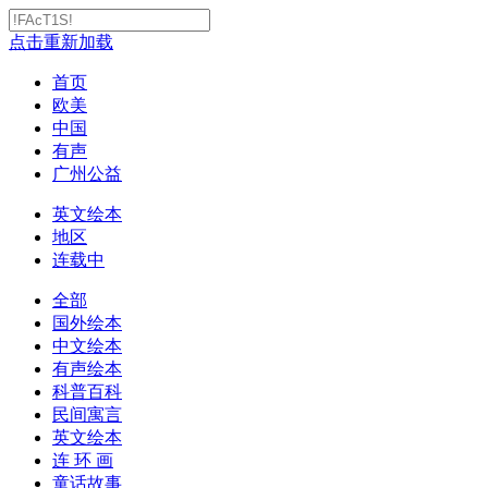
点击重新加载
首页
欧美
中国
有声
广州公益
英文绘本
地区
连载中
全部
国外绘本
中文绘本
有声绘本
科普百科
民间寓言
英文绘本
连 环 画
童话故事