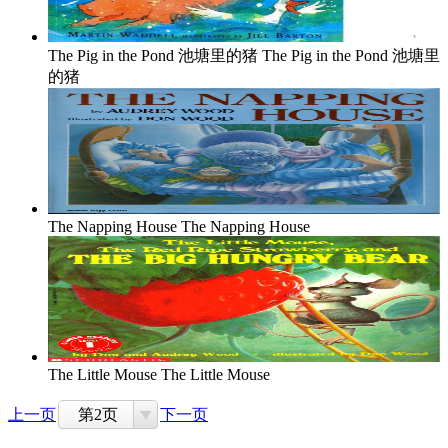
The Pig in the Pond 池塘里的猪
The Pig in the Pond 池塘里
的猪
The Napping House
The Napping House
The Little Mouse
The Little Mouse
上一页
第2页
下一页