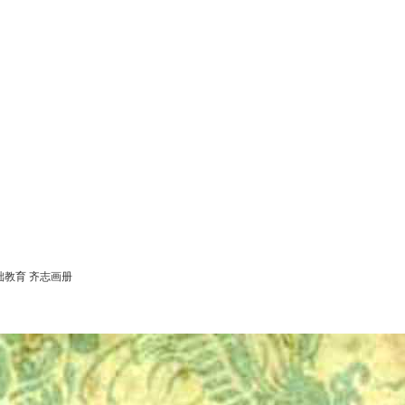
础教育
齐志画册