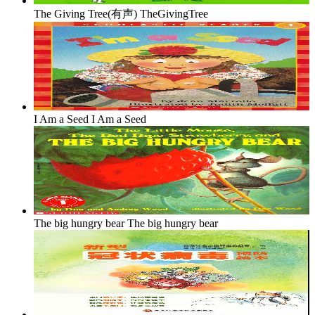
The Giving Tree(有声)
TheGivingTree
I Am a Seed
I Am a Seed
The big hungry bear
The big hungry bear