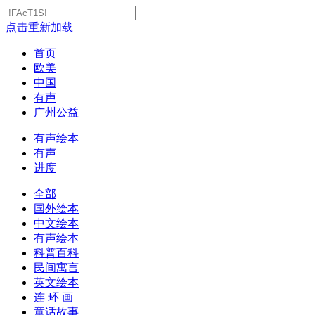
点击重新加载
首页
欧美
中国
有声
广州公益
有声绘本
有声
进度
全部
国外绘本
中文绘本
有声绘本
科普百科
民间寓言
英文绘本
连 环 画
童话故事