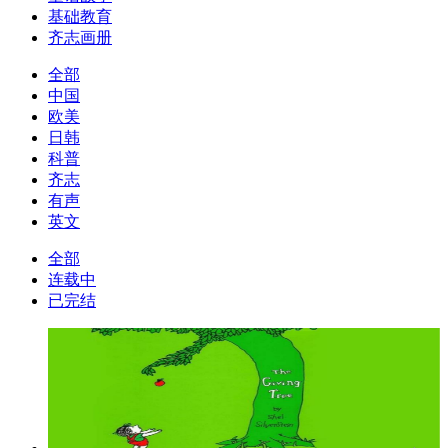
基础教育
齐志画册
全部
中国
欧美
日韩
科普
齐志
有声
英文
全部
连载中
已完结