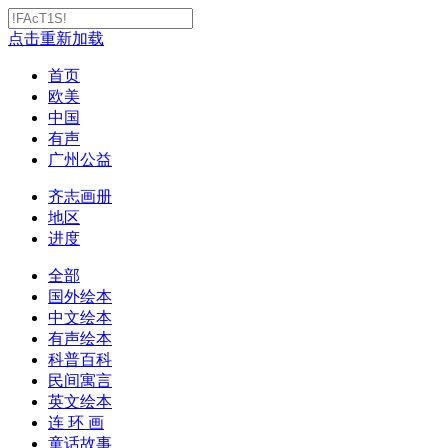
点击重新加载
首页
欧美
中国
有声
广州公益
齐志画册
地区
进度
全部
国外绘本
中文绘本
有声绘本
科普百科
民间寓言
英文绘本
连 环 画
童话故事