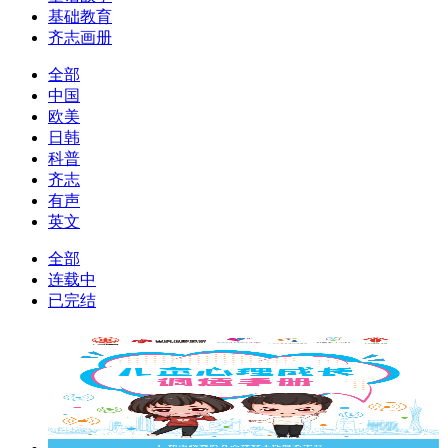
基础教育
齐志画册
全部
中国
欧美
日韩
科普
齐志
有声
英文
全部
连载中
已完结