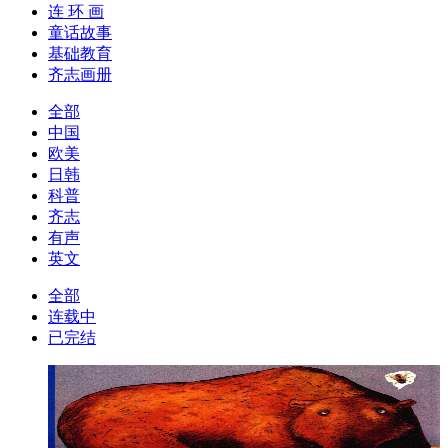
连 环 画
童话故事
基础教育
齐志画册
全部
中国
欧美
日韩
科普
齐志
有声
英文
全部
连载中
已完结