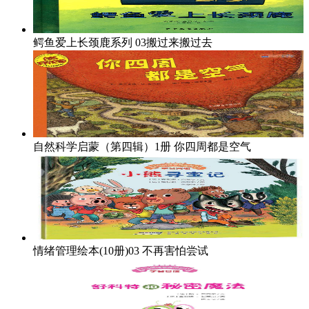
鳄鱼爱上长颈鹿系列
03搬过来搬过去
自然科学启蒙（第四辑）1册
你四周都是空气
情绪管理绘本(10册)03
不再害怕尝试