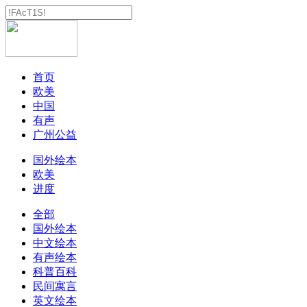
首页
欧美
中国
有声
广州公益
国外绘本
欧美
进度
全部
国外绘本
中文绘本
有声绘本
科普百科
民间寓言
英文绘本