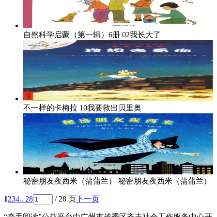
自然科学启蒙（第一辑）6册
02我长大了
不一样的卡梅拉
10我要救出贝里奥
秘密朋友夜西米（蒲蒲兰）
秘密朋友夜西米（蒲蒲兰）
1
2
3
4
.. 28
/ 28 页
下一页
“牵手阅读”公益平台由广州市越秀区齐志社会工作服务中心开